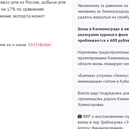
ввоз угля из России, добыча угля
Уволенному за давление на
я на 17% по сравнению
чиновнику из Зеленоградска
ижение экспорта может
удалось вернуться на служб
Цены в Калининграде в ав
килограмм куриного филе
приближается к 600 рубл
лив ее и нажав
Ctrl+Enter
Нормативы градостроительн
проектирования Калинингра
области вновь планируют из
«Балтика» уступила «Зениту»
минимальным счётом в Кубк
Власти ищут подрядчика дл
строительства дороги Калин
Холмогоровка
ФКР о восстановлении г
виллы в пер. Грибоедова: «Э
вопрос финансирования»