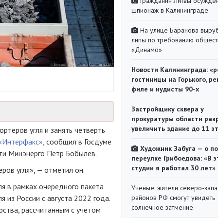
Гражданин Литвы осуждён
шпионаж в Калининграде
На улице Баранова выру
липы по требованию общест
«Динамо»
Новости Калининграда: «р
гостиницы на Горького, ре
филе и нудисты 90-х
Застройщику сквера у
прокуратуры области раз
увеличить здание до 11 э
ортеров угля и занять четверть
«Интерфакс»
, сообщил в Госдуме
Художник Забуга — о п
ти Минэнерго Петр Бобылев.
переулке Грибоедова: «В э
студии я работал 30 лет»
ров угля», — отметил он.
ля в рамках очередного пакета
Ученые: жители северо-зап
я из России с августа 2022 года.
районов РФ смогут увидеть
солнечное затмение
ства, рассчитанным с учетом