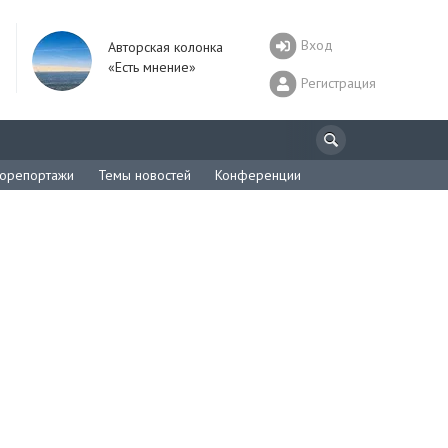
Вход
Авторская колонка
«Есть мнение»
Регистрация
орепортажи
Темы новостей
Конференции