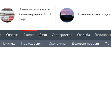
О чём писали газеты
Калининграда в 1991
Главные новости дня
году
м
Справка
Скидки
Дети
Спецпроекты
Свадьба
Гороскопы
Политика
Происшествия
Экономика
Деловые новости
Фот