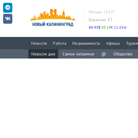
Погода:
+23.2°
Вакансии:
37
80.93$
93.19€
21.69zł
Новости
Работа
Недвижимость
Афиша
Туриз
Новости дня
Самое читаемое
@
Общество