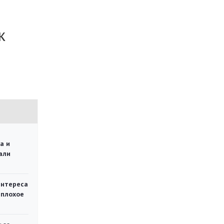
к
а и
али
интереса
 плохое