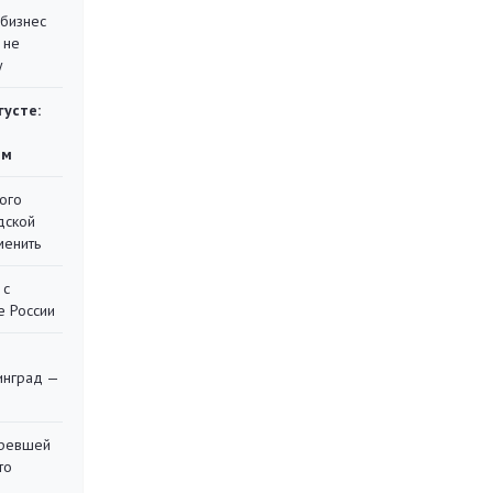
 бизнес
 не
у
густе:
ям
ого
дской
менить
 с
е России
я
инград —
оревшей
то