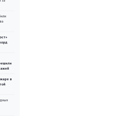
 за
били
ва
ост»
корд
решили
тажей
ожаре в
той
адных