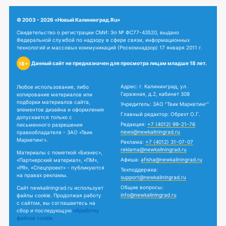
© 2003 - 2026 «Новый Калининград.Ru»
Свидетельство о регистрации СМИ: Эл № ФС77-43520, выдано
Федеральной службой по надзору в сфере связи, информационных
технологий и массовых коммуникаций (Роскомнадзор) 17 января 2011 г.
Данный сайт не предназначен для просмотра лицам младше 18 лет.
18+
Адрес: г. Калининград, ул.
Любое использование, либо
Гаражная, д.2, кабинет 308
копирование материалов или
подборки материалов сайта,
Учредитель: ЗАО "Твик Маркетинг"
элементов дизайна и оформления
Главный редактор: Обрехт О.Г.
допускается только с
Редакция:
+7 (4012) 99-21-76
письменного разрешения
news@newkaliningrad.ru
правообладателя - ЗАО «Твик
Маркетинг».
Реклама:
+7 (4012) 31-07-07
reklama@newkaliningrad.ru
Материалы с пометкой «Бизнес»,
Афиша:
afisha@newkaliningrad.ru
«Партнерский материал», «ПМ»,
«PR», «Спецпроект» - публикуются
Техподдержка:
на правах рекламы.
support@newkaliningrad.ru
Общие вопросы:
Сайт newkaliningrad.ru использует
info@newkaliningrad.ru
файлы cookie. Продолжая работу
с сайтом, вы соглашаетесь на
сбор и последующую
обработку
файлов cookie.