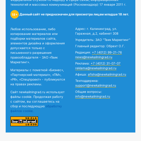
технологий и массовых коммуникаций (Роскомнадзор) 17 января 2011 г.
Данный сайт не предназначен для просмотра лицам младше 18 лет.
18+
Адрес: г. Калининград, ул.
Любое использование, либо
Гаражная, д.2, кабинет 308
копирование материалов или
подборки материалов сайта,
Учредитель: ЗАО "Твик Маркетинг"
элементов дизайна и оформления
Главный редактор: Обрехт О.Г.
допускается только с
Редакция:
+7 (4012) 99-21-76
письменного разрешения
news@newkaliningrad.ru
правообладателя - ЗАО «Твик
Маркетинг».
Реклама:
+7 (4012) 31-07-07
reklama@newkaliningrad.ru
Материалы с пометкой «Бизнес»,
Афиша:
afisha@newkaliningrad.ru
«Партнерский материал», «ПМ»,
«PR», «Спецпроект» - публикуются
Техподдержка:
на правах рекламы.
support@newkaliningrad.ru
Общие вопросы:
Сайт newkaliningrad.ru использует
info@newkaliningrad.ru
файлы cookie. Продолжая работу
с сайтом, вы соглашаетесь на
сбор и последующую
обработку
файлов cookie.