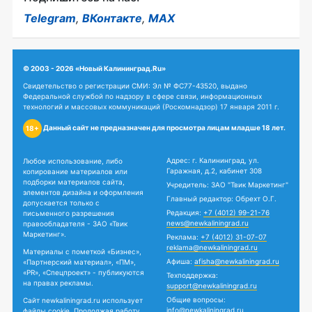
Telegram
,
ВКонтакте
,
MAX
© 2003 - 2026 «Новый Калининград.Ru»
Свидетельство о регистрации СМИ: Эл № ФС77-43520, выдано
Федеральной службой по надзору в сфере связи, информационных
технологий и массовых коммуникаций (Роскомнадзор) 17 января 2011 г.
Данный сайт не предназначен для просмотра лицам младше 18 лет.
18+
Адрес: г. Калининград, ул.
Любое использование, либо
Гаражная, д.2, кабинет 308
копирование материалов или
подборки материалов сайта,
Учредитель: ЗАО "Твик Маркетинг"
элементов дизайна и оформления
Главный редактор: Обрехт О.Г.
допускается только с
Редакция:
+7 (4012) 99-21-76
письменного разрешения
news@newkaliningrad.ru
правообладателя - ЗАО «Твик
Маркетинг».
Реклама:
+7 (4012) 31-07-07
reklama@newkaliningrad.ru
Материалы с пометкой «Бизнес»,
Афиша:
afisha@newkaliningrad.ru
«Партнерский материал», «ПМ»,
«PR», «Спецпроект» - публикуются
Техподдержка:
на правах рекламы.
support@newkaliningrad.ru
Общие вопросы:
Сайт newkaliningrad.ru использует
info@newkaliningrad.ru
файлы cookie. Продолжая работу