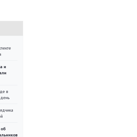
спекте
а
а и
али
де в
 день
рядчика
ой
 об
чальников