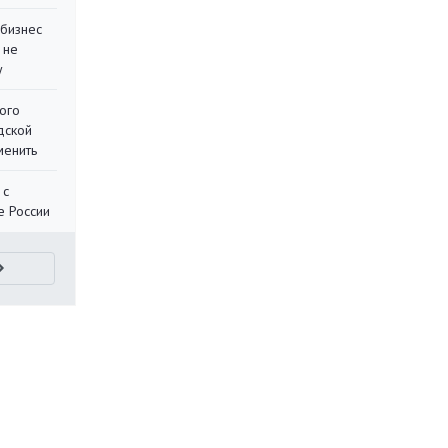
 бизнес
 не
у
ого
дской
менить
 с
е России