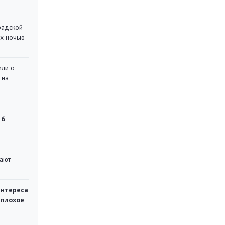
радской
их ночью
или о
 на
 6
вают
интереса
 плохое