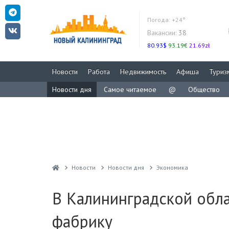
Погода:
+24°
Вакансии:
38
80.93$
93.19€
21.69zł
Новости
Работа
Недвижимость
Афиша
Туриз
Новости дня
Самое читаемое
@
Общество
Новости
Новости дня
Экономика
В Калининградской обл
фабрику