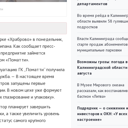
департаментов
ти
Во время рейда в Калининг
области выявили 58 гулявш
подростков
Власти Калининграда сообщ
рке «Храброво» в понедельник,
старте продаж абонементов
ипана. Как сообщает пресс-
муниципальные парковки
 предприятие займется
ом «Поматти».
Возможны грозы: погода в
Калининградской области
луатацию ГК „Поматти“ получила
августа
лужба. — В настоящее время
етров запущены первые
В Музее Мирового океана
ции. В новом цехе уже формуют
рассказали, как восстанавли
бастион «Литва»
 глазирование и упаковку».
стор планирует завершить
Подрядчик — о снижении 
и, а также увеличить уровень
инвесторов к ОКН: «У всех
настроение»
статус самого крупного