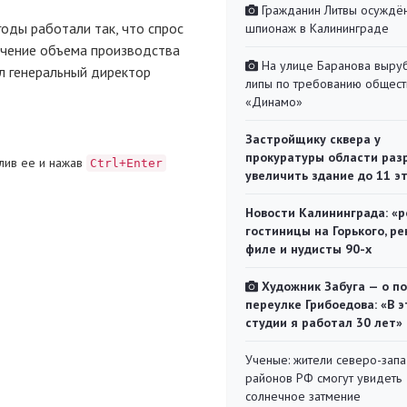
Гражданин Литвы осуждён
оды работали так, что спрос
шпионаж в Калининграде
ичение объема производства
На улице Баранова выру
ал генеральный директор
липы по требованию общест
«Динамо»
Застройщику сквера у
прокуратуры области раз
лив ее и нажав
Ctrl+Enter
увеличить здание до 11 э
Новости Калининграда: «р
гостиницы на Горького, ре
филе и нудисты 90-х
Художник Забуга — о п
переулке Грибоедова: «В э
студии я работал 30 лет»
Ученые: жители северо-зап
районов РФ смогут увидеть
солнечное затмение