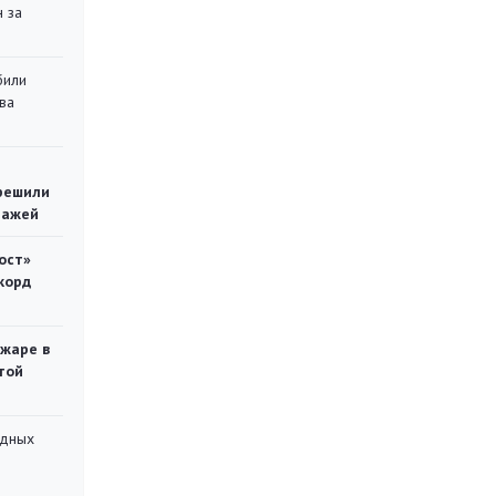
 за
били
ва
решили
тажей
ост»
корд
ожаре в
той
адных