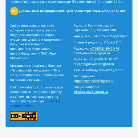
технологий и массовых коммуникаций (Роскомнадзор) 17 января 2011 г.
Данный сайт не предназначен для просмотра лицам младше 18 лет.
18+
Адрес: г. Калининград, ул.
Любое использование, либо
Гаражная, д.2, кабинет 308
копирование материалов или
подборки материалов сайта,
Учредитель: ЗАО "Твик Маркетинг"
элементов дизайна и оформления
Главный редактор: Обрехт О.Г.
допускается только с
Редакция:
+7 (4012) 99-21-76
письменного разрешения
news@newkaliningrad.ru
правообладателя - ЗАО «Твик
Маркетинг».
Реклама:
+7 (4012) 31-07-07
reklama@newkaliningrad.ru
Материалы с пометкой «Бизнес»,
Афиша:
afisha@newkaliningrad.ru
«Партнерский материал», «ПМ»,
«PR», «Спецпроект» - публикуются
Техподдержка:
на правах рекламы.
support@newkaliningrad.ru
Общие вопросы:
Сайт newkaliningrad.ru использует
info@newkaliningrad.ru
файлы cookie. Продолжая работу
с сайтом, вы соглашаетесь на
сбор и последующую
обработку
файлов cookie.