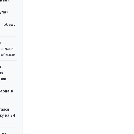
нее»:
упа»
ю победу
в
 издания
 области
о
ых
ляж
огода в
тался
ку на 24
оект