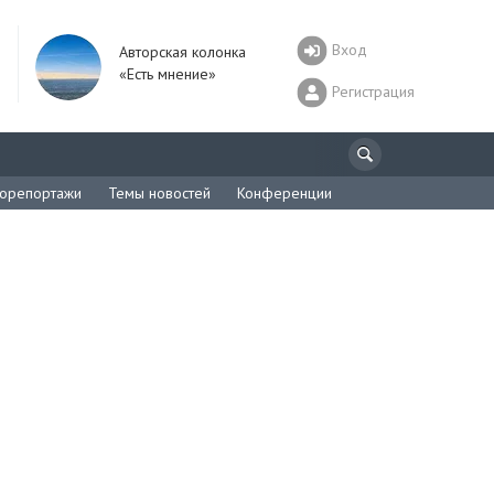
Вход
Авторская колонка
«Есть мнение»
Регистрация
орепортажи
Темы новостей
Конференции