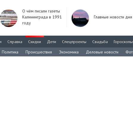
О чём писали газеты
Калининграда в 1991
Главные новости дня
году
м
Справка
Скидки
Дети
Спецпроекты
Свадьба
Гороскопы
Политика
Происшествия
Экономика
Деловые новости
Фот