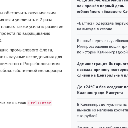
«Ещё жарче, ещё масштаб
как прошёл первый день
юбилейного «Большого Ка
ны обеспечить океаническим
тия и увеличить в 2 раза
«Балтика» одержала перву
планах также усилить развитие
на выезде в сезоне
и проекта по выращиванию
о.
В новый перечень учебнико
Минпросвещения вошли три
ацию промыслового флота,
по истории Калининградской
чить научные исследования для
совместно с Росрыболовством
Администрация Янтарног
назвала причину повторн
рыбохозяйственной мелиорации
сливов на Центральный п
До +24°С и без осадков: п
Калининграде 9 августа
лив ее и нажав
Ctrl+Enter
В Калининграде мужчина пы
вынести из магазина космети
тыс. рублей
Экспертиза не одобрила пр