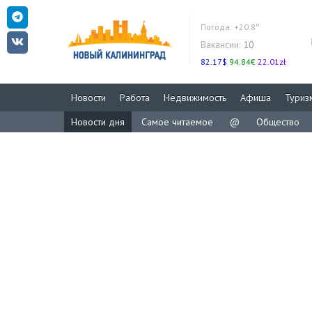
Погода:
+20.8°
Вакансии:
10
82.17$
94.84€
22.01zł
Новости
Работа
Недвижимость
Афиша
Туриз
Новости дня
Самое читаемое
@
Общество