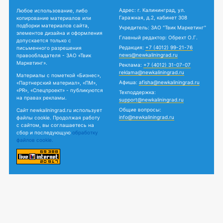
Адрес: г. Калининград, ул.
Любое использование, либо
Гаражная, д.2, кабинет 308
копирование материалов или
подборки материалов сайта,
Учредитель: ЗАО "Твик Маркетинг"
элементов дизайна и оформления
Главный редактор: Обрехт О.Г.
допускается только с
Редакция:
+7 (4012) 99-21-76
письменного разрешения
news@newkaliningrad.ru
правообладателя - ЗАО «Твик
Маркетинг».
Реклама:
+7 (4012) 31-07-07
reklama@newkaliningrad.ru
Материалы с пометкой «Бизнес»,
Афиша:
afisha@newkaliningrad.ru
«Партнерский материал», «ПМ»,
«PR», «Спецпроект» - публикуются
Техподдержка:
на правах рекламы.
support@newkaliningrad.ru
Общие вопросы:
Сайт newkaliningrad.ru использует
info@newkaliningrad.ru
файлы cookie. Продолжая работу
с сайтом, вы соглашаетесь на
сбор и последующую
обработку
файлов cookie.