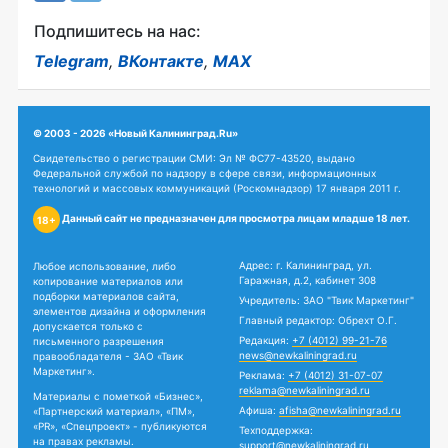
Подпишитесь на нас:
Telegram
,
ВКонтакте
,
MAX
© 2003 - 2026 «Новый Калининград.Ru»
Свидетельство о регистрации СМИ: Эл № ФС77-43520, выдано
Федеральной службой по надзору в сфере связи, информационных
технологий и массовых коммуникаций (Роскомнадзор) 17 января 2011 г.
Данный сайт не предназначен для просмотра лицам младше 18 лет.
18+
Адрес: г. Калининград, ул.
Любое использование, либо
Гаражная, д.2, кабинет 308
копирование материалов или
подборки материалов сайта,
Учредитель: ЗАО "Твик Маркетинг"
элементов дизайна и оформления
Главный редактор: Обрехт О.Г.
допускается только с
Редакция:
+7 (4012) 99-21-76
письменного разрешения
news@newkaliningrad.ru
правообладателя - ЗАО «Твик
Маркетинг».
Реклама:
+7 (4012) 31-07-07
reklama@newkaliningrad.ru
Материалы с пометкой «Бизнес»,
Афиша:
afisha@newkaliningrad.ru
«Партнерский материал», «ПМ»,
«PR», «Спецпроект» - публикуются
Техподдержка:
на правах рекламы.
support@newkaliningrad.ru