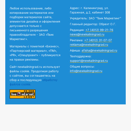
Адрес: г. Калининград, ул.
Любое использование, либо
Гаражная, д.2, кабинет 308
копирование материалов или
подборки материалов сайта,
Учредитель: ЗАО "Твик Маркетинг"
элементов дизайна и оформления
Главный редактор: Обрехт О.Г.
допускается только с
Редакция:
+7 (4012) 99-21-76
письменного разрешения
news@newkaliningrad.ru
правообладателя - ЗАО «Твик
Маркетинг».
Реклама:
+7 (4012) 31-07-07
reklama@newkaliningrad.ru
Материалы с пометкой «Бизнес»,
Афиша:
afisha@newkaliningrad.ru
«Партнерский материал», «ПМ»,
«PR», «Спецпроект» - публикуются
Техподдержка:
на правах рекламы.
support@newkaliningrad.ru
Общие вопросы:
Сайт newkaliningrad.ru использует
info@newkaliningrad.ru
файлы cookie. Продолжая работу
с сайтом, вы соглашаетесь на
сбор и последующую
обработку
файлов cookie.