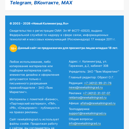
Telegram
,
ВКонтакте
,
MAX
© 2003 - 2026 «Новый Калининград.Ru»
Свидетельство о регистрации СМИ: Эл № ФС77-43520, выдано
Федеральной службой по надзору в сфере связи, информационных
технологий и массовых коммуникаций (Роскомнадзор) 17 января 2011 г.
Данный сайт не предназначен для просмотра лицам младше 18 лет.
18+
Адрес: г. Калининград, ул.
Любое использование, либо
Гаражная, д.2, кабинет 308
копирование материалов или
подборки материалов сайта,
Учредитель: ЗАО "Твик Маркетинг"
элементов дизайна и оформления
Главный редактор: Обрехт О.Г.
допускается только с
Редакция:
+7 (4012) 99-21-76
письменного разрешения
news@newkaliningrad.ru
правообладателя - ЗАО «Твик
Маркетинг».
Реклама:
+7 (4012) 31-07-07
reklama@newkaliningrad.ru
Материалы с пометкой «Бизнес»,
Афиша:
afisha@newkaliningrad.ru
«Партнерский материал», «ПМ»,
«PR», «Спецпроект» - публикуются
Техподдержка:
на правах рекламы.
support@newkaliningrad.ru
Общие вопросы:
Сайт newkaliningrad.ru использует
info@newkaliningrad.ru
файлы cookie. Продолжая работу
с сайтом, вы соглашаетесь на