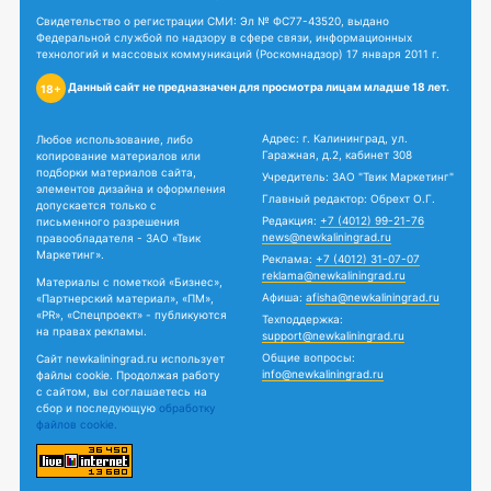
Свидетельство о регистрации СМИ: Эл № ФС77-43520, выдано
Федеральной службой по надзору в сфере связи, информационных
технологий и массовых коммуникаций (Роскомнадзор) 17 января 2011 г.
Данный сайт не предназначен для просмотра лицам младше 18 лет.
18+
Адрес: г. Калининград, ул.
Любое использование, либо
Гаражная, д.2, кабинет 308
копирование материалов или
подборки материалов сайта,
Учредитель: ЗАО "Твик Маркетинг"
элементов дизайна и оформления
Главный редактор: Обрехт О.Г.
допускается только с
Редакция:
+7 (4012) 99-21-76
письменного разрешения
news@newkaliningrad.ru
правообладателя - ЗАО «Твик
Маркетинг».
Реклама:
+7 (4012) 31-07-07
reklama@newkaliningrad.ru
Материалы с пометкой «Бизнес»,
Афиша:
afisha@newkaliningrad.ru
«Партнерский материал», «ПМ»,
«PR», «Спецпроект» - публикуются
Техподдержка:
на правах рекламы.
support@newkaliningrad.ru
Общие вопросы:
Сайт newkaliningrad.ru использует
info@newkaliningrad.ru
файлы cookie. Продолжая работу
с сайтом, вы соглашаетесь на
сбор и последующую
обработку
файлов cookie.