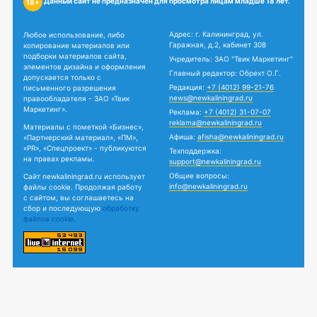
Данный сайт не предназначен для просмотра лицам младше 18 лет.
18+
Адрес: г. Калининград, ул.
Любое использование, либо
Гаражная, д.2, кабинет 308
копирование материалов или
подборки материалов сайта,
Учредитель: ЗАО "Твик Маркетинг"
элементов дизайна и оформления
Главный редактор: Обрехт О.Г.
допускается только с
Редакция:
+7 (4012) 99-21-76
письменного разрешения
news@newkaliningrad.ru
правообладателя - ЗАО «Твик
Маркетинг».
Реклама:
+7 (4012) 31-07-07
reklama@newkaliningrad.ru
Материалы с пометкой «Бизнес»,
Афиша:
afisha@newkaliningrad.ru
«Партнерский материал», «ПМ»,
«PR», «Спецпроект» - публикуются
Техподдержка:
на правах рекламы.
support@newkaliningrad.ru
Общие вопросы:
Сайт newkaliningrad.ru использует
info@newkaliningrad.ru
файлы cookie. Продолжая работу
с сайтом, вы соглашаетесь на
сбор и последующую
обработку
файлов cookie.