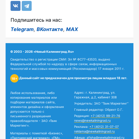
Подпишитесь на нас:
Telegram
,
ВКонтакте
,
MAX
© 2003 - 2026 «Новый Калининград.Ru»
Свидетельство о регистрации СМИ: Эл № ФС77-43520, выдано
Федеральной службой по надзору в сфере связи, информационных
технологий и массовых коммуникаций (Роскомнадзор) 17 января 2011 г.
Данный сайт не предназначен для просмотра лицам младше 18 лет.
18+
Адрес: г. Калининград, ул.
Любое использование, либо
Гаражная, д.2, кабинет 308
копирование материалов или
подборки материалов сайта,
Учредитель: ЗАО "Твик Маркетинг"
элементов дизайна и оформления
Главный редактор: Обрехт О.Г.
допускается только с
Редакция:
+7 (4012) 99-21-76
письменного разрешения
news@newkaliningrad.ru
правообладателя - ЗАО «Твик
Маркетинг».
Реклама:
+7 (4012) 31-07-07
reklama@newkaliningrad.ru
Материалы с пометкой «Бизнес»,
Афиша:
afisha@newkaliningrad.ru
«Партнерский материал», «ПМ»,