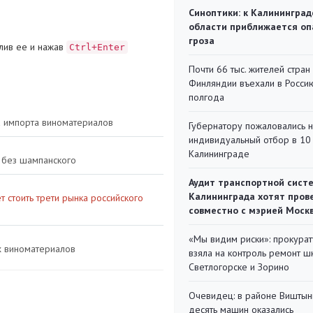
Синоптики: к Калининград
области приближается оп
гроза
лив ее и нажав
Ctrl+Enter
Почти 66 тыс. жителей стран
Финляндии въехали в Росси
полгода
а импорта виноматериалов
Губернатору пожаловались 
индивидуальный отбор в 10 
Калининграде
н без шампанского
Аудит транспортной сист
Калининграда хотят пров
 стоить трети рынка российского
совместно с мэрией Моск
«Мы видим риски»: прокура
х виноматериалов
взяла на контроль ремонт ш
Светлогорске и Зорино
Очевидец: в районе Виштын
десять машин оказались