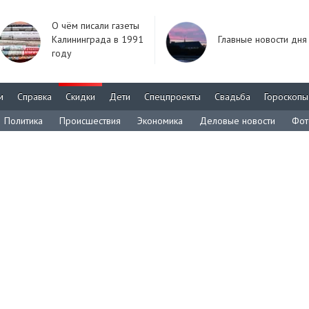
О чём писали газеты
Калининграда в 1991
Главные новости дня
году
м
Справка
Скидки
Дети
Спецпроекты
Свадьба
Гороскопы
Политика
Происшествия
Экономика
Деловые новости
Фот