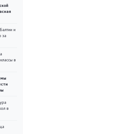
ской
асная
 Балтии и
ю за
на
классы в
емы
ести
вы
тура
кол в
ца