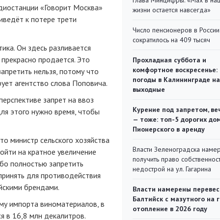
Глава Минцифры: «Мах в на
адиостанции «Говорит Москва»
жизни остается навсегда»
иведёт к потере трети
Число пенсионеров в России
сократилось на 409 тысяч
тика. Он здесь разливается
 прекрасно продается. Это
Прохладная суббота и
комфортное воскресенье:
запретить нельзя, потому что
погоды в Калининграде на
рует агентство слова Поповича.
выходные
перспективе запрет на ввоз
Курение под запретом, ве
ля этого нужно время, чтобы
— тоже: топ-5 дорогих до
Пионерского в аренду
что министр сельского хозяйства
Власти Зеленоградска наме
пойти на кратное увеличение
получить право собственнос
ибо полностью запретить
недострой на ул. Гагарина
принять для противодействия
йскими брендами.
Власти намерены перевес
Балтийск с мазутного на 
ему импорта виноматериалов, в
отопление в 2026 году
я в 16,8 млн декалитров.