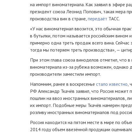
на импорт виноматериала. Как заявил в эфире р
президент союза Леонид Попович, такая мера пр
производства вин в стране,
передаёт
ТАСС.
«У нас виноматериал ввозится, это обычная прак
в бутылки, потом называется российским вином и
примерно одна треть продаж всего вина. Сейчас 
тогда мы потеряем треть производства», — цити
При этом глава союза виноделов отметил, что в 
виноматериала
из-за
рубежа возможен, однако д
производители заместили импорт.
Напомним, ранее в воскресенье
стало известно
, 
РФ Александр Ткачёв заявил, что Россия может 
пошлин на ввоз иностранных виноматериалов, л
их импорт. Подобные меры Ткачёв намерен пред
розливу иностранных виноматериалов под росси
Россия находится на пятом месте в мире по объ
2014 году объем ввезённой продукции оценивалс