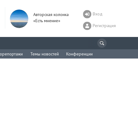
Вход
Авторская колонка
«Есть мнение»
Регистрация
орепортажи
Темы новостей
Конференции