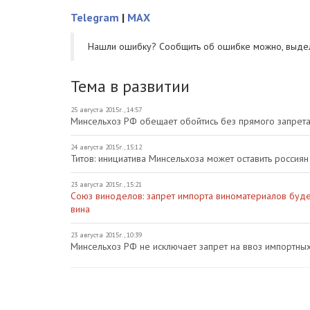
Telegram
|
MAX
Нашли ошибку? Cообщить об ошибке можно, выде
Тема в развитии
25 августа 2015г., 14:57
Минсельхоз РФ обещает обойтись без прямого запрет
24 августа 2015г., 15:12
Титов: инициатива Минсельхоза может оставить россия
23 августа 2015г., 15:21
Союз виноделов: запрет импорта виноматериалов будет
вина
23 августа 2015г., 10:39
Минсельхоз РФ не исключает запрет на ввоз импортны