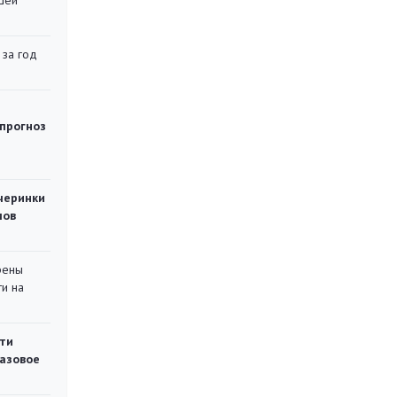
шей
 за год
 прогноз
черинки
мов
рены
ти на
ти
газовое