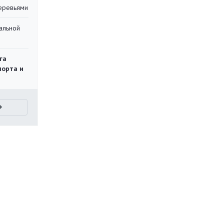
еревьями
альной
га
порта и