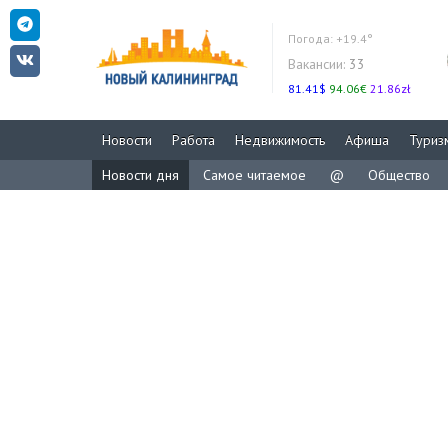
Погода:
+19.4°
Вакансии:
33
81.41$
94.06€
21.86zł
Новости
Работа
Недвижимость
Афиша
Туриз
Новости дня
Самое читаемое
@
Общество