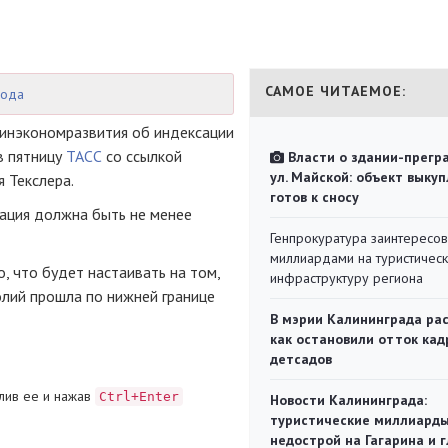
САМОЕ ЧИТАЕМОЕ:
года
инэкономразвития об индексации
в пятницу
ТАСС
со ссылкой
Власти о здании-прегр
ул. Майской: объект выкуп
я Текслера.
готов к сносу
ация должна быть не менее
Генпрокуратура заинтересов
миллиардами на туристичес
, что будет настаивать на том,
инфраструктуру региона
лий прошла по нижней границе
В мэрии Калининграда рас
как остановили отток кад
детсадов
лив ее и нажав
Ctrl+Enter
Новости Калининграда:
туристические миллиарды
недострой на Гагарина и 