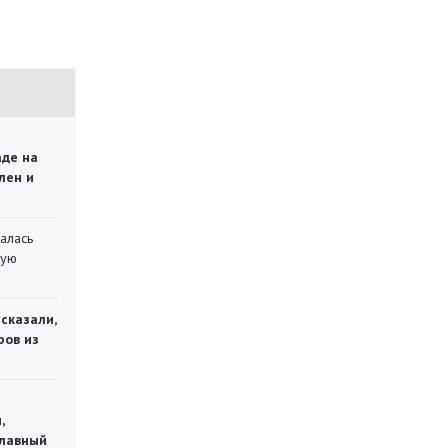
аде на
лен и
алась
кую
сказали,
ров из
,
главный