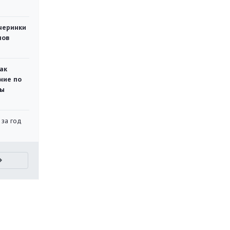
черинки
мов
ак
ние по
ты
 за год