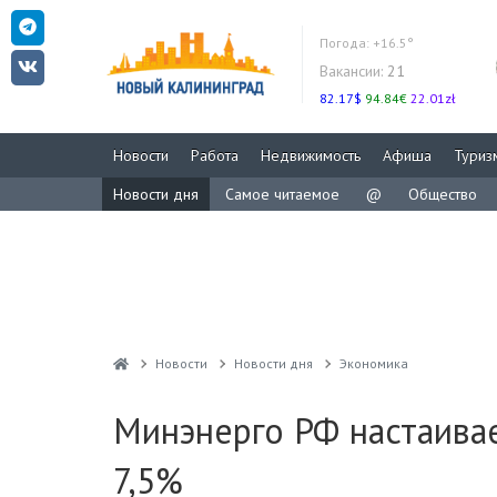
Погода:
+16.5°
Вакансии:
21
82.17$
94.84€
22.01zł
Новости
Работа
Недвижимость
Афиша
Туриз
Новости дня
Самое читаемое
@
Общество
Новости
Новости дня
Экономика
Минэнерго РФ настаивае
7,5%