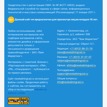
Свидетельство о регистрации СМИ: Эл № ФС77-43520, выдано
Федеральной службой по надзору в сфере связи, информационных
технологий и массовых коммуникаций (Роскомнадзор) 17 января 2011 г.
Данный сайт не предназначен для просмотра лицам младше 18 лет.
18+
Адрес: г. Калининград, ул.
Любое использование, либо
Гаражная, д.2, кабинет 308
копирование материалов или
подборки материалов сайта,
Учредитель: ЗАО "Твик Маркетинг"
элементов дизайна и оформления
Главный редактор: Обрехт О.Г.
допускается только с
Редакция:
+7 (4012) 99-21-76
письменного разрешения
news@newkaliningrad.ru
правообладателя - ЗАО «Твик
Маркетинг».
Реклама:
+7 (4012) 31-07-07
reklama@newkaliningrad.ru
Материалы с пометкой «Бизнес»,
Афиша:
afisha@newkaliningrad.ru
«Партнерский материал», «ПМ»,
«PR», «Спецпроект» - публикуются
Техподдержка:
на правах рекламы.
support@newkaliningrad.ru
Общие вопросы:
Сайт newkaliningrad.ru использует
info@newkaliningrad.ru
файлы cookie. Продолжая работу
с сайтом, вы соглашаетесь на
сбор и последующую
обработку
файлов cookie.