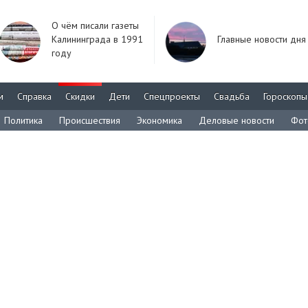
О чём писали газеты
Калининграда в 1991
Главные новости дня
году
м
Справка
Скидки
Дети
Спецпроекты
Свадьба
Гороскопы
Политика
Происшествия
Экономика
Деловые новости
Фот