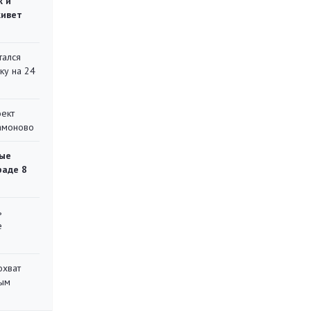
ж и
живет
тался
ку на 24
оект
Мамоново
ые
раде 8
ь
е
охват
ным