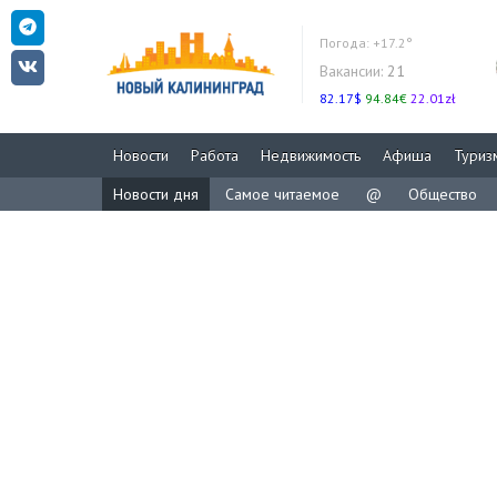
Погода:
+17.2°
Вакансии:
21
82.17$
94.84€
22.01zł
Новости
Работа
Недвижимость
Афиша
Туриз
Новости дня
Самое читаемое
@
Общество