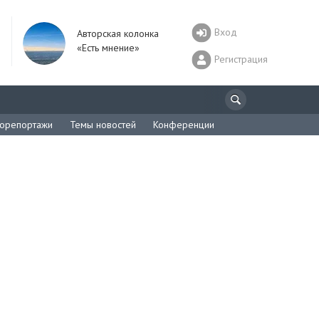
Вход
Авторская колонка
«Есть мнение»
Регистрация
орепортажи
Темы новостей
Конференции