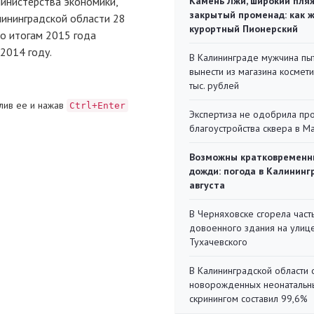
инистерства экономики,
Камень Лжи, широкий пля
закрытый променад: как 
лининградской области 28
курортный Пионерский
о итогам 2015 года
2014 году.
В Калининграде мужчина пы
вынести из магазина космети
тыс. рублей
лив ее и нажав
Ctrl+Enter
Экспертиза не одобрила пр
благоустройства сквера в 
Возможны кратковременн
дожди: погода в Калининг
августа
В Черняховске сгорела част
довоенного здания на улиц
Тухачевского
В Калининградской области 
новорожденных неонаталь
скринингом составил 99,6%