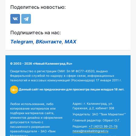
Поделитесь новостью:
Подпишитесь на нас:
Telegram
,
ВКонтакте
,
MAX
© 2003 - 2026 «Новый Калининград.Ru»
Свидетельство о регистрации СМИ: Эл № ФС77-43520, выдано
Федеральной службой по надзору в сфере связи, информационных
технологий и массовых коммуникаций (Роскомнадзор) 17 января 2011 г.
Данный сайт не предназначен для просмотра лицам младше 18 лет.
18+
Адрес: г. Калининград, ул.
Любое использование, либо
Гаражная, д.2, кабинет 308
копирование материалов или
подборки материалов сайта,
Учредитель: ЗАО "Твик Маркетинг"
элементов дизайна и оформления
Главный редактор: Обрехт О.Г.
допускается только с
Редакция:
+7 (4012) 99-21-76
письменного разрешения
news@newkaliningrad.ru
правообладателя - ЗАО «Твик
Маркетинг».