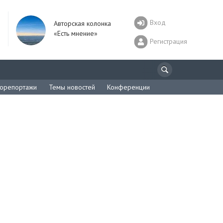
Вход
Авторская колонка
«Есть мнение»
Регистрация
орепортажи
Темы новостей
Конференции