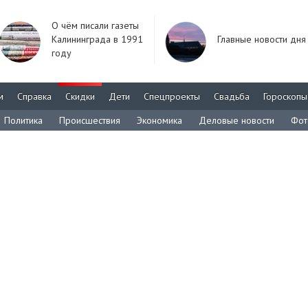
О чём писали газеты
Калининграда в 1991
Главные новости дня
году
м
Справка
Скидки
Дети
Спецпроекты
Свадьба
Гороскопы
Политика
Происшествия
Экономика
Деловые новости
Фот