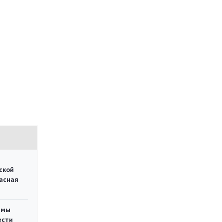
ской
асная
емы
ести