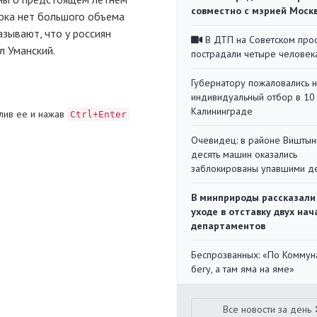
совместно с мэрией Моск
пока нет большого объема
зывают, что у россиян
В ДТП на Советском про
л Уманский.
пострадали четыре человек
Губернатору пожаловались 
индивидуальный отбор в 10 
Калининграде
лив ее и нажав
Ctrl+Enter
Очевидец: в районе Виштын
десять машин оказались
заблокированы упавшими д
В минприроды рассказали
уходе в отставку двух на
департаментов
Беспрозванных: «По Коммун
бегу, а там яма на яме»
Все новости за день