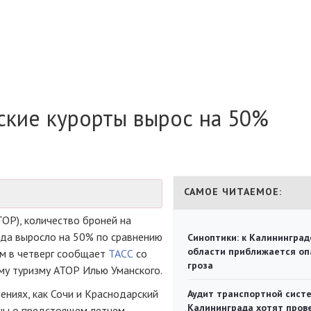
ские курорты вырос на 50%
САМОЕ ЧИТАЕМОЕ:
ОР), количество броней на
ода выросло на 50% по сравнению
Синоптики: к Калининград
области приближается оп
ом в четверг сообщает
ТАСС
со
гроза
му туризму АТОР Илью Уманского.
ениях, как Сочи и Краснодарский
Аудит транспортной сист
Калининграда хотят пров
ины о предстоящем летнем