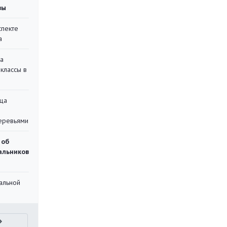
вы
спекте
а
на
классы в
ца
еревьями
 об
чальников
альной