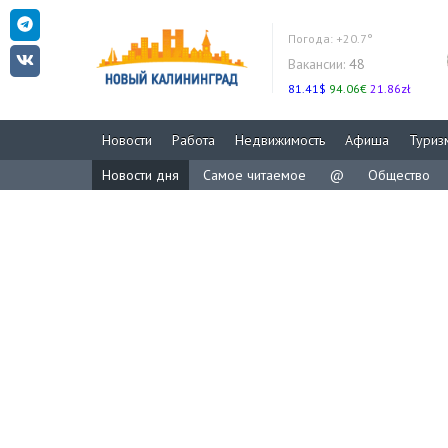
Погода:
+20.7°
Вакансии:
48
81.41$
94.06€
21.86zł
Новости
Работа
Недвижимость
Афиша
Туриз
Новости дня
Самое читаемое
@
Общество