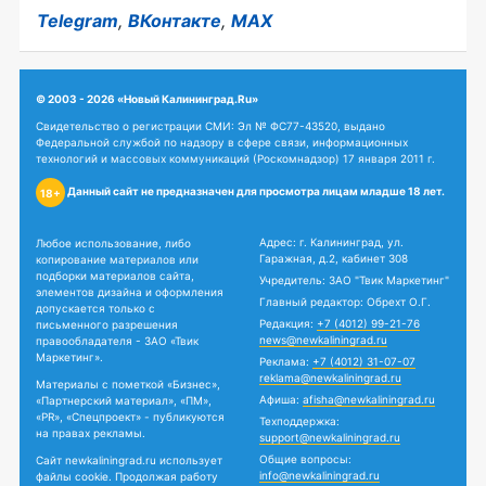
Telegram
,
ВКонтакте
,
MAX
© 2003 - 2026 «Новый Калининград.Ru»
Свидетельство о регистрации СМИ: Эл № ФС77-43520, выдано
Федеральной службой по надзору в сфере связи, информационных
технологий и массовых коммуникаций (Роскомнадзор) 17 января 2011 г.
Данный сайт не предназначен для просмотра лицам младше 18 лет.
18+
Адрес: г. Калининград, ул.
Любое использование, либо
Гаражная, д.2, кабинет 308
копирование материалов или
подборки материалов сайта,
Учредитель: ЗАО "Твик Маркетинг"
элементов дизайна и оформления
Главный редактор: Обрехт О.Г.
допускается только с
Редакция:
+7 (4012) 99-21-76
письменного разрешения
news@newkaliningrad.ru
правообладателя - ЗАО «Твик
Маркетинг».
Реклама:
+7 (4012) 31-07-07
reklama@newkaliningrad.ru
Материалы с пометкой «Бизнес»,
Афиша:
afisha@newkaliningrad.ru
«Партнерский материал», «ПМ»,
«PR», «Спецпроект» - публикуются
Техподдержка:
на правах рекламы.
support@newkaliningrad.ru
Общие вопросы:
Сайт newkaliningrad.ru использует
info@newkaliningrad.ru
файлы cookie. Продолжая работу