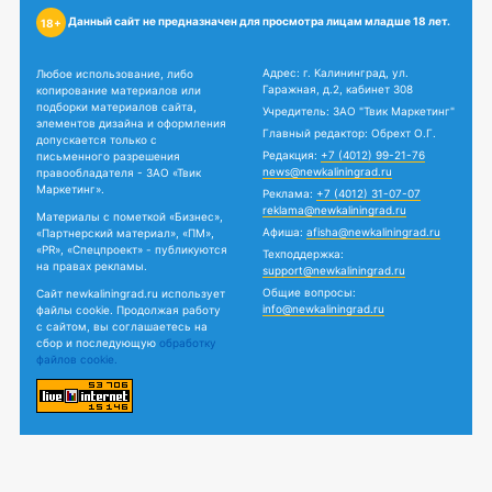
Данный сайт не предназначен для просмотра лицам младше 18 лет.
18+
Адрес: г. Калининград, ул.
Любое использование, либо
Гаражная, д.2, кабинет 308
копирование материалов или
подборки материалов сайта,
Учредитель: ЗАО "Твик Маркетинг"
элементов дизайна и оформления
Главный редактор: Обрехт О.Г.
допускается только с
Редакция:
+7 (4012) 99-21-76
письменного разрешения
news@newkaliningrad.ru
правообладателя - ЗАО «Твик
Маркетинг».
Реклама:
+7 (4012) 31-07-07
reklama@newkaliningrad.ru
Материалы с пометкой «Бизнес»,
Афиша:
afisha@newkaliningrad.ru
«Партнерский материал», «ПМ»,
«PR», «Спецпроект» - публикуются
Техподдержка:
на правах рекламы.
support@newkaliningrad.ru
Общие вопросы:
Сайт newkaliningrad.ru использует
info@newkaliningrad.ru
файлы cookie. Продолжая работу
с сайтом, вы соглашаетесь на
сбор и последующую
обработку
файлов cookie.