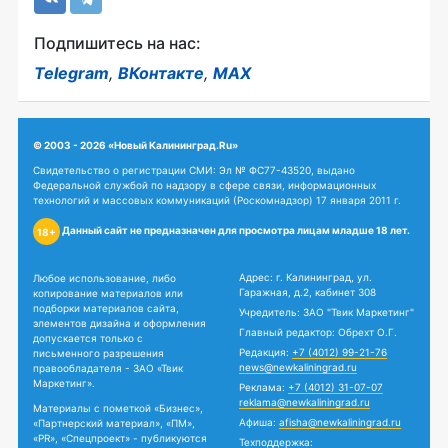
Подпишитесь на нас:
Telegram
,
ВКонтакте
,
MAX
© 2003 - 2026 «Новый Калининград.Ru»
Свидетельство о регистрации СМИ: Эл № ФС77-43520, выдано
Федеральной службой по надзору в сфере связи, информационных
технологий и массовых коммуникаций (Роскомнадзор) 17 января 2011 г.
Данный сайт не предназначен для просмотра лицам младше 18 лет.
18+
Адрес: г. Калининград, ул.
Любое использование, либо
Гаражная, д.2, кабинет 308
копирование материалов или
подборки материалов сайта,
Учредитель: ЗАО "Твик Маркетинг"
элементов дизайна и оформления
Главный редактор: Обрехт О.Г.
допускается только с
Редакция:
+7 (4012) 99-21-76
письменного разрешения
news@newkaliningrad.ru
правообладателя - ЗАО «Твик
Маркетинг».
Реклама:
+7 (4012) 31-07-07
reklama@newkaliningrad.ru
Материалы с пометкой «Бизнес»,
Афиша:
afisha@newkaliningrad.ru
«Партнерский материал», «ПМ»,
«PR», «Спецпроект» - публикуются
Техподдержка: