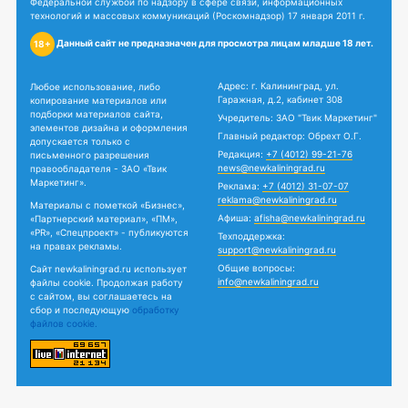
Федеральной службой по надзору в сфере связи, информационных
технологий и массовых коммуникаций (Роскомнадзор) 17 января 2011 г.
Данный сайт не предназначен для просмотра лицам младше 18 лет.
18+
Адрес: г. Калининград, ул.
Любое использование, либо
Гаражная, д.2, кабинет 308
копирование материалов или
подборки материалов сайта,
Учредитель: ЗАО "Твик Маркетинг"
элементов дизайна и оформления
Главный редактор: Обрехт О.Г.
допускается только с
Редакция:
+7 (4012) 99-21-76
письменного разрешения
news@newkaliningrad.ru
правообладателя - ЗАО «Твик
Маркетинг».
Реклама:
+7 (4012) 31-07-07
reklama@newkaliningrad.ru
Материалы с пометкой «Бизнес»,
Афиша:
afisha@newkaliningrad.ru
«Партнерский материал», «ПМ»,
«PR», «Спецпроект» - публикуются
Техподдержка:
на правах рекламы.
support@newkaliningrad.ru
Общие вопросы:
Сайт newkaliningrad.ru использует
info@newkaliningrad.ru
файлы cookie. Продолжая работу
с сайтом, вы соглашаетесь на
сбор и последующую
обработку
файлов cookie.