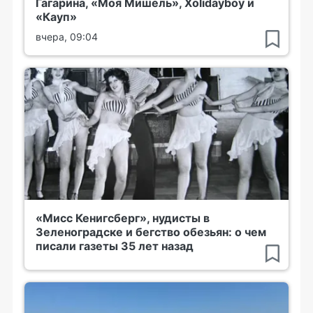
Гагарина, «Моя Мишель», Xolidayboy и
«Кауп»
вчера, 09:04
«Мисс Кенигсберг», нудисты в
Зеленоградске и бегство обезьян: о чем
писали газеты 35 лет назад