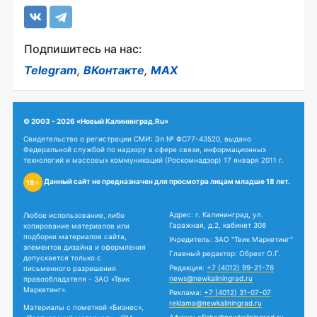
Подпишитесь на нас:
Telegram
,
ВКонтакте
,
MAX
© 2003 - 2026 «Новый Калининград.Ru»
Свидетельство о регистрации СМИ: Эл № ФС77-43520, выдано
Федеральной службой по надзору в сфере связи, информационных
технологий и массовых коммуникаций (Роскомнадзор) 17 января 2011 г.
Данный сайт не предназначен для просмотра лицам младше 18 лет.
18+
Адрес: г. Калининград, ул.
Любое использование, либо
Гаражная, д.2, кабинет 308
копирование материалов или
подборки материалов сайта,
Учредитель: ЗАО "Твик Маркетинг"
элементов дизайна и оформления
Главный редактор: Обрехт О.Г.
допускается только с
Редакция:
+7 (4012) 99-21-76
письменного разрешения
news@newkaliningrad.ru
правообладателя - ЗАО «Твик
Маркетинг».
Реклама:
+7 (4012) 31-07-07
reklama@newkaliningrad.ru
Материалы с пометкой «Бизнес»,