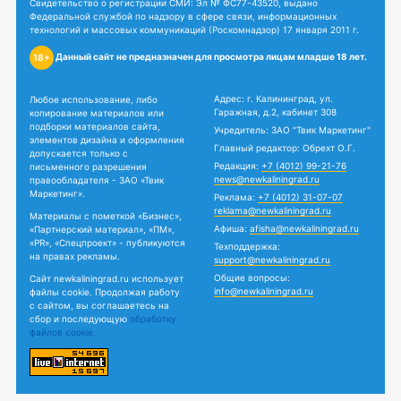
Свидетельство о регистрации СМИ: Эл № ФС77-43520, выдано
Федеральной службой по надзору в сфере связи, информационных
технологий и массовых коммуникаций (Роскомнадзор) 17 января 2011 г.
Данный сайт не предназначен для просмотра лицам младше 18 лет.
18+
Адрес: г. Калининград, ул.
Любое использование, либо
Гаражная, д.2, кабинет 308
копирование материалов или
подборки материалов сайта,
Учредитель: ЗАО "Твик Маркетинг"
элементов дизайна и оформления
Главный редактор: Обрехт О.Г.
допускается только с
Редакция:
+7 (4012) 99-21-76
письменного разрешения
news@newkaliningrad.ru
правообладателя - ЗАО «Твик
Маркетинг».
Реклама:
+7 (4012) 31-07-07
reklama@newkaliningrad.ru
Материалы с пометкой «Бизнес»,
Афиша:
afisha@newkaliningrad.ru
«Партнерский материал», «ПМ»,
«PR», «Спецпроект» - публикуются
Техподдержка:
на правах рекламы.
support@newkaliningrad.ru
Общие вопросы:
Сайт newkaliningrad.ru использует
info@newkaliningrad.ru
файлы cookie. Продолжая работу
с сайтом, вы соглашаетесь на
сбор и последующую
обработку
файлов cookie.