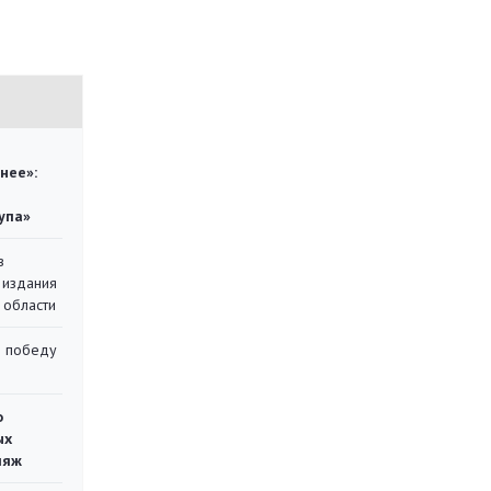
нее»:
упа»
в
 издания
 области
ю победу
о
ых
ляж