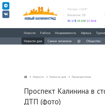
Погода:
+20.8°
Вакансии:
10
82.17$
94.84€
22.01zł
Новости
Работа
Недвижимость
Афиша
Туриз
Новости дня
Самое читаемое
@
Общество
Новости
Новости дня
Проиcшествия
Проспект Калинина в ст
ДТП (фото)