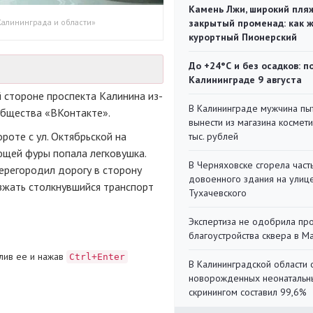
Камень Лжи, широкий пля
Калининграда и области»
закрытый променад: как 
курортный Пионерский
До +24°С и без осадков: п
Калининграде 9 августа
 стороне проспекта Калинина из-
В Калининграде мужчина пы
общества «ВКонтакте».
вынести из магазина космети
роте с ул. Октябрьской на
тыс. рублей
ющей фуры попала легковушка.
В Черняховске сгорела част
ерегородил дорогу в сторону
довоенного здания на улиц
жать столкнувшийся транспорт
Тухачевского
Экспертиза не одобрила пр
благоустройства сквера в 
лив ее и нажав
Ctrl+Enter
В Калининградской области 
новорожденных неонаталь
скринингом составил 99,6%