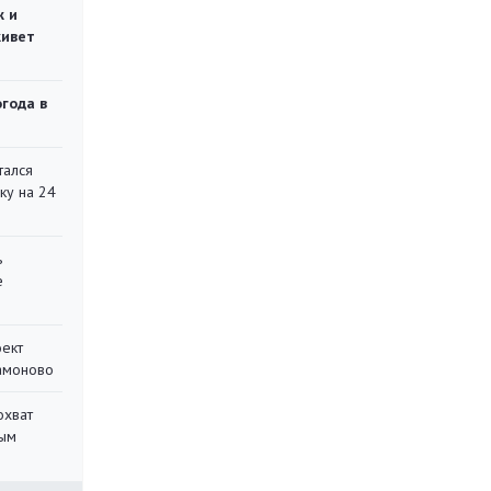
ж и
живет
огода в
тался
ку на 24
ь
е
оект
Мамоново
охват
ным