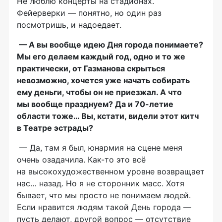
Не люблю концерты на стадионах.
Фейерверки — понятно, но один раз
посмотришь, и надоедает.
— А вы вообще идею Дня города понимаете?
Мы его делаем каждый год, одно и то же
практически, от Газманова скрыться
невозможно, хочется уже начать собирать
ему деньги, чтобы он не приезжал. А что
мы вообще празднуем? Да и
70-летие
области тоже… Вы, кстати, видели этот китч
в Театре эстрады?
— Да, там я был, юнармия на сцене меня
очень озадачила.
Как-то
это всё
на высокохудожественном уровне возвращает
нас… назад. Но я не сторонник масс. Хотя
бывает, что мы просто не понимаем людей.
Если нравится людям такой День города —
пусть делают, другой вопрос — отсутствие