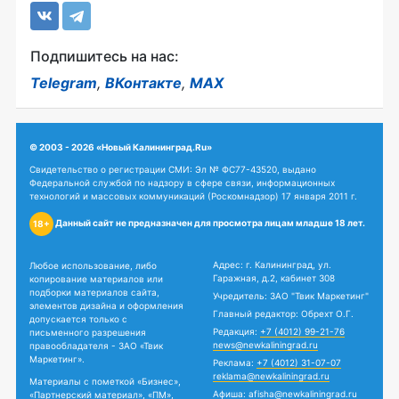
Подпишитесь на нас:
Telegram
,
ВКонтакте
,
MAX
© 2003 - 2026 «Новый Калининград.Ru»
Свидетельство о регистрации СМИ: Эл № ФС77-43520, выдано
Федеральной службой по надзору в сфере связи, информационных
технологий и массовых коммуникаций (Роскомнадзор) 17 января 2011 г.
Данный сайт не предназначен для просмотра лицам младше 18 лет.
18+
Адрес: г. Калининград, ул.
Любое использование, либо
Гаражная, д.2, кабинет 308
копирование материалов или
подборки материалов сайта,
Учредитель: ЗАО "Твик Маркетинг"
элементов дизайна и оформления
Главный редактор: Обрехт О.Г.
допускается только с
Редакция:
+7 (4012) 99-21-76
письменного разрешения
news@newkaliningrad.ru
правообладателя - ЗАО «Твик
Маркетинг».
Реклама:
+7 (4012) 31-07-07
reklama@newkaliningrad.ru
Материалы с пометкой «Бизнес»,
Афиша:
afisha@newkaliningrad.ru
«Партнерский материал», «ПМ»,