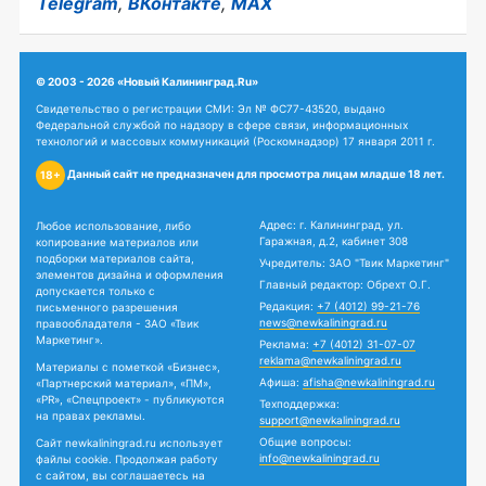
Telegram
,
ВКонтакте
,
MAX
© 2003 - 2026 «Новый Калининград.Ru»
Свидетельство о регистрации СМИ: Эл № ФС77-43520, выдано
Федеральной службой по надзору в сфере связи, информационных
технологий и массовых коммуникаций (Роскомнадзор) 17 января 2011 г.
Данный сайт не предназначен для просмотра лицам младше 18 лет.
18+
Адрес: г. Калининград, ул.
Любое использование, либо
Гаражная, д.2, кабинет 308
копирование материалов или
подборки материалов сайта,
Учредитель: ЗАО "Твик Маркетинг"
элементов дизайна и оформления
Главный редактор: Обрехт О.Г.
допускается только с
Редакция:
+7 (4012) 99-21-76
письменного разрешения
news@newkaliningrad.ru
правообладателя - ЗАО «Твик
Маркетинг».
Реклама:
+7 (4012) 31-07-07
reklama@newkaliningrad.ru
Материалы с пометкой «Бизнес»,
Афиша:
afisha@newkaliningrad.ru
«Партнерский материал», «ПМ»,
«PR», «Спецпроект» - публикуются
Техподдержка:
на правах рекламы.
support@newkaliningrad.ru
Общие вопросы:
Сайт newkaliningrad.ru использует
info@newkaliningrad.ru
файлы cookie. Продолжая работу
с сайтом, вы соглашаетесь на