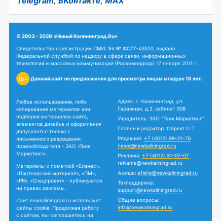
Telegram
,
ВКонтакте
,
MAX
© 2003 - 2026 «Новый Калининград.Ru»
Свидетельство о регистрации СМИ: Эл № ФС77-43520, выдано
Федеральной службой по надзору в сфере связи, информационных
технологий и массовых коммуникаций (Роскомнадзор) 17 января 2011 г.
Данный сайт не предназначен для просмотра лицам младше 18 лет.
18+
Адрес: г. Калининград, ул.
Любое использование, либо
Гаражная, д.2, кабинет 308
копирование материалов или
подборки материалов сайта,
Учредитель: ЗАО "Твик Маркетинг"
элементов дизайна и оформления
Главный редактор: Обрехт О.Г.
допускается только с
Редакция:
+7 (4012) 99-21-76
письменного разрешения
news@newkaliningrad.ru
правообладателя - ЗАО «Твик
Маркетинг».
Реклама:
+7 (4012) 31-07-07
reklama@newkaliningrad.ru
Материалы с пометкой «Бизнес»,
Афиша:
afisha@newkaliningrad.ru
«Партнерский материал», «ПМ»,
«PR», «Спецпроект» - публикуются
Техподдержка:
на правах рекламы.
support@newkaliningrad.ru
Общие вопросы:
Сайт newkaliningrad.ru использует
info@newkaliningrad.ru
файлы cookie. Продолжая работу
с сайтом, вы соглашаетесь на