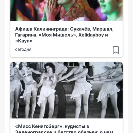
Афиша Калининграда: Сукачёв, Маршал,
Гагарина, «Моя Мишель», Xolidayboy и
«Кауп»
сегодня
«Мисс Кенигсберг», нудисты в
Зеленоградске и бегство обезьян: о чем