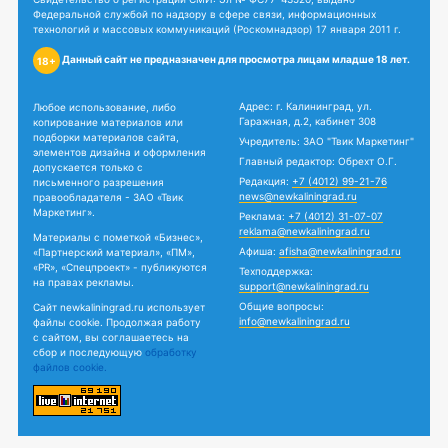
Федеральной службой по надзору в сфере связи, информационных
технологий и массовых коммуникаций (Роскомнадзор) 17 января 2011 г.
Данный сайт не предназначен для просмотра лицам младше 18 лет.
18+
Адрес: г. Калининград, ул.
Любое использование, либо
Гаражная, д.2, кабинет 308
копирование материалов или
подборки материалов сайта,
Учредитель: ЗАО "Твик Маркетинг"
элементов дизайна и оформления
Главный редактор: Обрехт О.Г.
допускается только с
Редакция:
+7 (4012) 99-21-76
письменного разрешения
news@newkaliningrad.ru
правообладателя - ЗАО «Твик
Маркетинг».
Реклама:
+7 (4012) 31-07-07
reklama@newkaliningrad.ru
Материалы с пометкой «Бизнес»,
Афиша:
afisha@newkaliningrad.ru
«Партнерский материал», «ПМ»,
«PR», «Спецпроект» - публикуются
Техподдержка:
на правах рекламы.
support@newkaliningrad.ru
Общие вопросы:
Сайт newkaliningrad.ru использует
info@newkaliningrad.ru
файлы cookie. Продолжая работу
с сайтом, вы соглашаетесь на
сбор и последующую
обработку
файлов cookie.