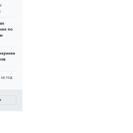
м
а
ак
ние по
ты
черинки
мов
 за год