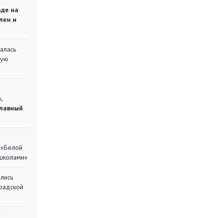
аде на
лен и
алась
кую
,
главный
 «Белой
 школами»
лись
градской
у