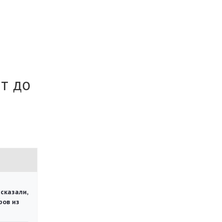
ит до
сказали,
ров из