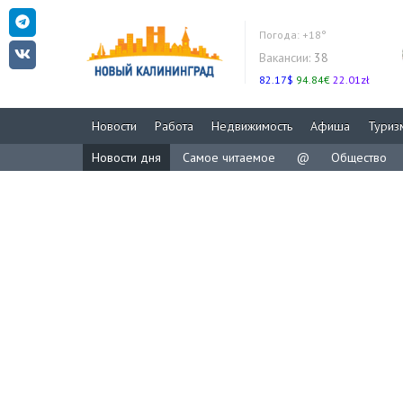
Погода:
+18°
Вакансии:
38
82.17$
94.84€
22.01zł
Новости
Работа
Недвижимость
Афиша
Туриз
Новости дня
Самое читаемое
@
Общество