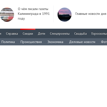
О чём писали газеты
Калининграда в 1991
Главные новости дня
году
м
Справка
Скидки
Дети
Спецпроекты
Свадьба
Гороскопы
Политика
Происшествия
Экономика
Деловые новости
Фот