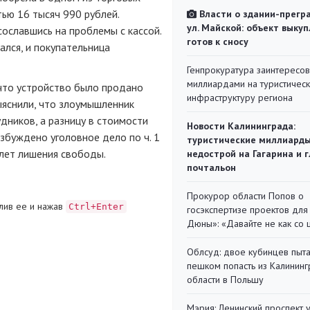
ью 16 тысяч 990 рублей.
Власти о здании-прегр
ул. Майской: объект выкуп
ославшись на проблемы с кассой.
готов к сносу
лся, и покупательница
Генпрокуратура заинтересов
миллиардами на туристичес
что устройство было продано
инфраструктуру региона
ыяснили, что злоумышленник
дников, а разницу в стоимости
Новости Калининграда:
збуждено уголовное дело по ч. 1
туристические миллиарды
 лет лишения свободы.
недострой на Гагарина и 
почтальон
Прокурор области Попов о
лив ее и нажав
Ctrl+Enter
госэкспертизе проектов для
Дюны»: «Давайте не как со
Облсуд: двое кубинцев пыта
пешком попасть из Калинин
области в Польшу
Мэрия: Ленинский проспект 