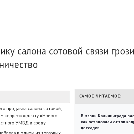
ику салона сотовой связи гроз
нничество
САМОЕ ЧИТАЕМОЕ:
его
продавца салона сотовой,
ом корреспонденту «Нового
В мэрии Калининграда рас
как остановили отток кад
стного УМВД в среду.
детсадов
иобрела в одном из торговых