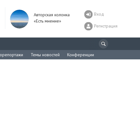
Вход
Авторская колонка
«Есть мнение»
Регистрация
орепортажи
Темы новостей
Конференции