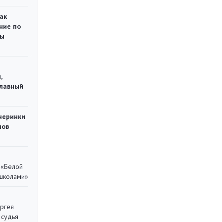
ак
ние по
ты
,
главный
черинки
мов
 «Белой
 школами»
ергея
 судья