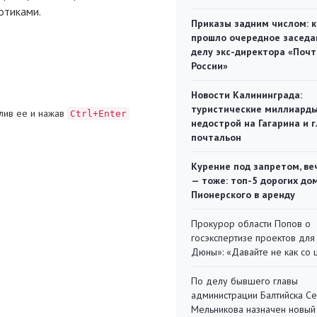
отиками.
Приказы задним числом: к
прошло очередное заседа
делу экс-директора «Поч
России»
Новости Калининграда:
туристические миллиарды
лив ее и нажав
Ctrl+Enter
недострой на Гагарина и 
почтальон
Курение под запретом, ве
— тоже: топ-5 дорогих до
Пионерского в аренду
Прокурор области Попов о
госэкспертизе проектов для
Дюны»: «Давайте не как со
По делу бывшего главы
администрации Балтийска С
Мельникова назначен новый