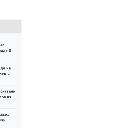
ые
раде 8
аде на
лен и
сказали,
ров из
алась
кую