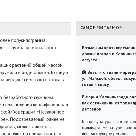
САМОЕ ЧИТАЕМОЕ:
более полукилограмма
есс-служба регионального
Возможны кратковременн
дожди: погода в Калининг
августа
жащих растений общей массой
аружили в ходе обыска. Готовую
Власти о здании-прегр
ул. Майской: объект выкуп
на чердаке своего коттеджа в
готов к сносу
го безработного мужчины
В мэрии Калининграда рас
как остановили отток кад
ователь полиции квалифицировал
детсадов
ийской Федерации «Незаконное
ере». Подозреваемый, ранее не
Генпрокуратура заинтересов
органов, может лишиться
миллиардами на туристичес
 проверяют на причастность к
инфраструктуру региона