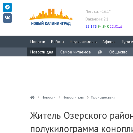
Погода:
+16.1°
Вакансии:
21
82.17$
94.84€
22.01zł
Новости
Работа
Недвижимость
Афиша
Туриз
Новости дня
Самое читаемое
@
Общество
Новости
Новости дня
Проиcшествия
Житель Озерского райо
полукилограмма конопл