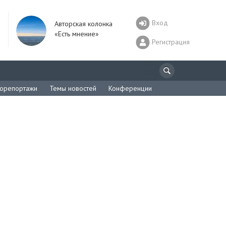
Вход
Авторская колонка
«Есть мнение»
Регистрация
орепортажи
Темы новостей
Конференции