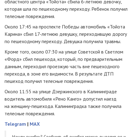
областного центра «Тойота» сбила
6-летнюю
девочку,
которая шла по пешеходному переходу. Ребенок получил
телесные повреждения.
Около 17:45 на проспекте Победы автомобиль «Тойота
Карина» сбил
17-летнюю
девушку, переходившую дорогу
по пешеходному переходу. Девушка получила травмы.
Кроме того, около 07:30 на улице Советской в Светлом
«Форд» сбил пешехода, который, по предварительным
данным, переходил проезжую часть вне пешеходного
перехода, в зоне его видимости. В результате ДТП
пешеход получил телесные повреждения.
Около 11:55 на улице Дзержинского в Калининграде
водитель автомобиля «Рено Канго» допустил наезд
на
женщину-пешехода
. Калининградка также получила
телесные повреждения.
Telegram
|
MAX
Нашли ошибку? Cообщить об ошибке можно, выделив ее и