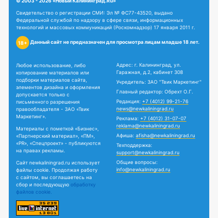
© 2003 - 2026 «Новый Калининград.Ru»
Свидетельство о регистрации СМИ: Эл № ФС77-43520, выдано
Федеральной службой по надзору в сфере связи, информационных
технологий и массовых коммуникаций (Роскомнадзор) 17 января 2011 г.
Данный сайт не предназначен для просмотра лицам младше 18 лет.
18+
Адрес: г. Калининград, ул.
Любое использование, либо
Гаражная, д.2, кабинет 308
копирование материалов или
подборки материалов сайта,
Учредитель: ЗАО "Твик Маркетинг"
элементов дизайна и оформления
Главный редактор: Обрехт О.Г.
допускается только с
Редакция:
+7 (4012) 99-21-76
письменного разрешения
news@newkaliningrad.ru
правообладателя - ЗАО «Твик
Маркетинг».
Реклама:
+7 (4012) 31-07-07
reklama@newkaliningrad.ru
Материалы с пометкой «Бизнес»,
Афиша:
afisha@newkaliningrad.ru
«Партнерский материал», «ПМ»,
«PR», «Спецпроект» - публикуются
Техподдержка:
на правах рекламы.
support@newkaliningrad.ru
Общие вопросы:
Сайт newkaliningrad.ru использует
info@newkaliningrad.ru
файлы cookie. Продолжая работу
с сайтом, вы соглашаетесь на
сбор и последующую
обработку
файлов cookie.