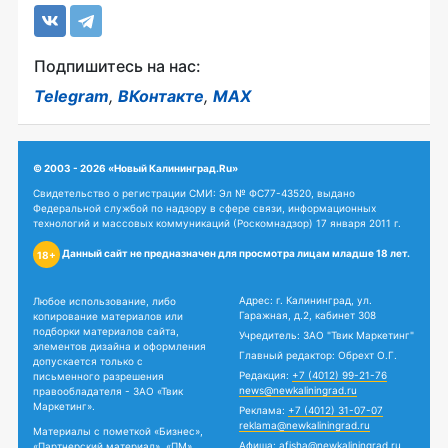
Подпишитесь на нас:
Telegram
,
ВКонтакте
,
MAX
© 2003 - 2026 «Новый Калининград.Ru»
Свидетельство о регистрации СМИ: Эл № ФС77-43520, выдано
Федеральной службой по надзору в сфере связи, информационных
технологий и массовых коммуникаций (Роскомнадзор) 17 января 2011 г.
Данный сайт не предназначен для просмотра лицам младше 18 лет.
18+
Адрес: г. Калининград, ул.
Любое использование, либо
Гаражная, д.2, кабинет 308
копирование материалов или
подборки материалов сайта,
Учредитель: ЗАО "Твик Маркетинг"
элементов дизайна и оформления
Главный редактор: Обрехт О.Г.
допускается только с
Редакция:
+7 (4012) 99-21-76
письменного разрешения
news@newkaliningrad.ru
правообладателя - ЗАО «Твик
Маркетинг».
Реклама:
+7 (4012) 31-07-07
reklama@newkaliningrad.ru
Материалы с пометкой «Бизнес»,
Афиша:
afisha@newkaliningrad.ru
«Партнерский материал», «ПМ»,