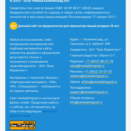
© 2003 - 2026 «Новый Калининград.Ru»
Свидетельство о регистрации СМИ: Эл № ФС77-43520, выдано
Федеральной службой по надзору в сфере связи, информационных
технологий и массовых коммуникаций (Роскомнадзор) 17 января 2011 г.
Данный сайт не предназначен для просмотра лицам младше 18 лет.
18+
Адрес: г. Калининград, ул.
Любое использование, либо
Гаражная, д.2, кабинет 308
копирование материалов или
подборки материалов сайта,
Учредитель: ЗАО "Твик Маркетинг"
элементов дизайна и оформления
Главный редактор: Обрехт О.Г.
допускается только с
Редакция:
+7 (4012) 99-21-76
письменного разрешения
news@newkaliningrad.ru
правообладателя - ЗАО «Твик
Маркетинг».
Реклама:
+7 (4012) 31-07-07
reklama@newkaliningrad.ru
Материалы с пометкой «Бизнес»,
Афиша:
afisha@newkaliningrad.ru
«Партнерский материал», «ПМ»,
«PR», «Спецпроект» - публикуются
Техподдержка:
на правах рекламы.
support@newkaliningrad.ru
Общие вопросы:
Сайт newkaliningrad.ru использует
info@newkaliningrad.ru
файлы cookie. Продолжая работу
с сайтом, вы соглашаетесь на
сбор и последующую
обработку
файлов cookie.