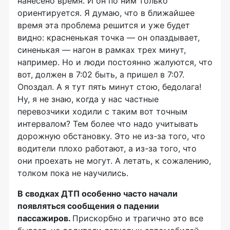
нанесено время. И он по ним только
ориентируется. Я думаю, что в ближайшее
время эта проблема решится и уже будет
видно: красненькая точка — он опаздывает,
синенькая — нагон в рамках трех минут,
например. Но и люди постоянно жалуются, что
вот, должен в 7:02 быть, а пришел в 7:07.
Опоздал. А я тут пять минут стою, бедолага!
Ну, я не знаю, когда у нас частные
перевозчики ходили с таким вот точным
интервалом? Тем более что надо учитывать
дорожную обстановку. Это не
из-за
того, что
водители плохо работают, а
из-за
того, что
они проехать не могут. А летать, к сожалению,
толком пока не научились.
В сводках ДТП особенно часто начали
появляться сообщения о падении
пассажиров.
Прискорбно и трагично это все