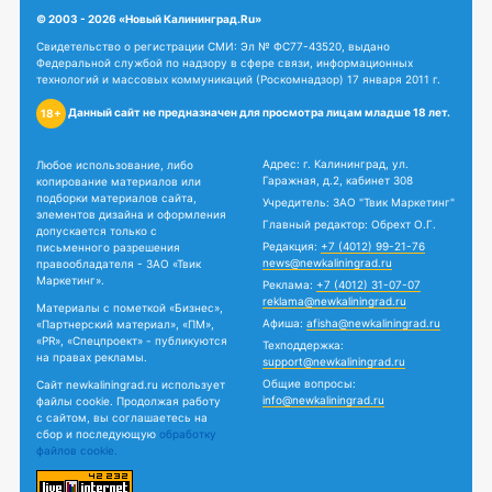
© 2003 - 2026 «Новый Калининград.Ru»
Свидетельство о регистрации СМИ: Эл № ФС77-43520, выдано
Федеральной службой по надзору в сфере связи, информационных
технологий и массовых коммуникаций (Роскомнадзор) 17 января 2011 г.
Данный сайт не предназначен для просмотра лицам младше 18 лет.
18+
Адрес: г. Калининград, ул.
Любое использование, либо
Гаражная, д.2, кабинет 308
копирование материалов или
подборки материалов сайта,
Учредитель: ЗАО "Твик Маркетинг"
элементов дизайна и оформления
Главный редактор: Обрехт О.Г.
допускается только с
Редакция:
+7 (4012) 99-21-76
письменного разрешения
news@newkaliningrad.ru
правообладателя - ЗАО «Твик
Маркетинг».
Реклама:
+7 (4012) 31-07-07
reklama@newkaliningrad.ru
Материалы с пометкой «Бизнес»,
Афиша:
afisha@newkaliningrad.ru
«Партнерский материал», «ПМ»,
«PR», «Спецпроект» - публикуются
Техподдержка:
на правах рекламы.
support@newkaliningrad.ru
Общие вопросы:
Сайт newkaliningrad.ru использует
info@newkaliningrad.ru
файлы cookie. Продолжая работу
с сайтом, вы соглашаетесь на
сбор и последующую
обработку
файлов cookie.