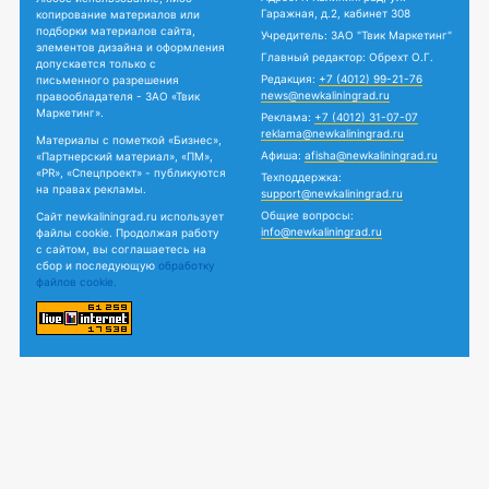
Гаражная, д.2, кабинет 308
копирование материалов или
подборки материалов сайта,
Учредитель: ЗАО "Твик Маркетинг"
элементов дизайна и оформления
Главный редактор: Обрехт О.Г.
допускается только с
Редакция:
+7 (4012) 99-21-76
письменного разрешения
news@newkaliningrad.ru
правообладателя - ЗАО «Твик
Маркетинг».
Реклама:
+7 (4012) 31-07-07
reklama@newkaliningrad.ru
Материалы с пометкой «Бизнес»,
Афиша:
afisha@newkaliningrad.ru
«Партнерский материал», «ПМ»,
«PR», «Спецпроект» - публикуются
Техподдержка:
на правах рекламы.
support@newkaliningrad.ru
Общие вопросы:
Сайт newkaliningrad.ru использует
info@newkaliningrad.ru
файлы cookie. Продолжая работу
с сайтом, вы соглашаетесь на
сбор и последующую
обработку
файлов cookie.