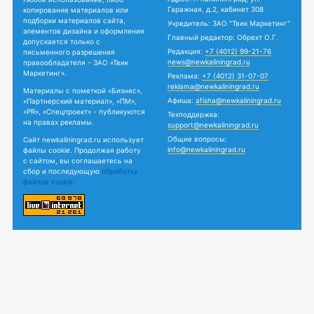
Гаражная, д.2, кабинет 308
копирование материалов или
подборки материалов сайта,
Учредитель: ЗАО "Твик Маркетинг"
элементов дизайна и оформления
Главный редактор: Обрехт О.Г.
допускается только с
Редакция:
+7 (4012) 99-21-76
письменного разрешения
news@newkaliningrad.ru
правообладателя - ЗАО «Твик
Маркетинг».
Реклама:
+7 (4012) 31-07-07
reklama@newkaliningrad.ru
Материалы с пометкой «Бизнес»,
Афиша:
afisha@newkaliningrad.ru
«Партнерский материал», «ПМ»,
«PR», «Спецпроект» - публикуются
Техподдержка:
на правах рекламы.
support@newkaliningrad.ru
Общие вопросы:
Сайт newkaliningrad.ru использует
info@newkaliningrad.ru
файлы cookie. Продолжая работу
с сайтом, вы соглашаетесь на
сбор и последующую
обработку
файлов cookie.