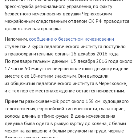
пресс-служба
регионального управления, по факту
безвестного исчезновения девушки Черняховским
межрайонным следственным отделом СК РФ проводится
доследственная проверка.
Напомним,
сообщение о безвестном исчезновении
студентки 2 курса педагогического института поступило
в правоохранительные органы 16 декабря 2016 года.
По предварительным данным, 13 декабря 2016 года около
17 часов 50 минут несовершеннолетнюю девушку видели
вместе с ее
18-летним
знакомым. Они выходили
из общежития педагогического института в Черняховске,
и с тех пор её местонахождение остаётся неизвестным.
Приметы разыскиваемой: рост около 158 см, худощавого
телосложения, европейский тип внешности, глаза карие,
волосы длинные
тёмно-русые
. В день исчезновения
девушка была одета в рыжую куртку до колена, с белым
мехом на капюшоне и белым рисунком на груди, черные