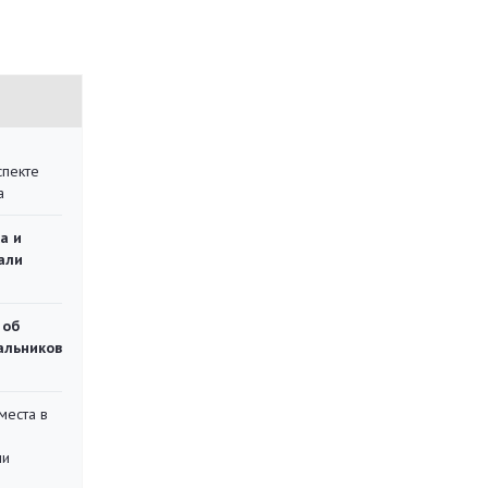
спекте
а
а и
али
 об
чальников
места в
ли