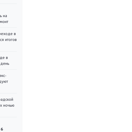
ь на
монт
реходе в
ся итогов
де в
 день
экс-
дуют
радской
их ночью
 6