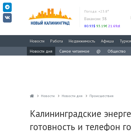
Погода:
+23.8°
Вакансии:
38
80.93$
93.19€
21.69zł
Новости
Работа
Недвижимость
Афиша
Туриз
Новости дня
Самое читаемое
@
Общество
Новости
Новости дня
Проиcшествия
Калининградские энерг
готовность и телефон г