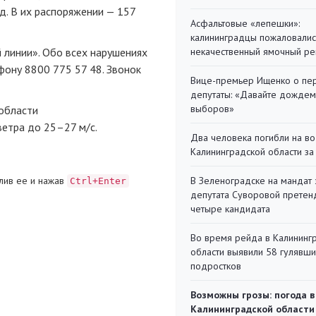
д. В их распоряжении — 157
Асфальтовые «лепешки»:
калининградцы пожаловалис
 линии». Обо всех нарушениях
некачественный ямочный ре
фону 8800 775 57 48. Звонок
Вице-премьер Ищенко о пе
депутаты: «Давайте дождем
выборов»
 области
ветра до 25–27
м/с.
Два человека погибли на во
Калининградской области за
лив ее и нажав
В Зеленоградске на мандат 
Ctrl+Enter
депутата Суворовой претен
четыре кандидата
Во время рейда в Калининг
области выявили 58 гулявш
подростков
Возможны грозы: погода в
Калининградской области