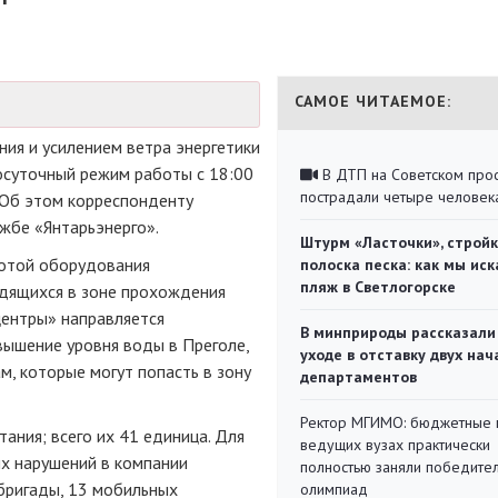
САМОЕ ЧИТАЕМОЕ:
ия и усилением ветра энергетики
осуточный режим работы с 18:00
В ДТП на Советском про
пострадали четыре человек
 Об этом корреспонденту
ужбе
«Янтарьэнерго».
Штурм «Ласточки», стройк
ботой оборудования
полоска песка: как мы иск
пляж в Светлогорске
дящихся в зоне прохождения
ентры» направляется
В минприроды рассказали
вышение уровня воды в Преголе,
уходе в отставку двух на
м, которые могут попасть в зону
департаментов
Ректор МГИМО: бюджетные 
ания; всего их 41 единица. Для
ведущих вузах практически
х нарушений в компании
полностью заняли победите
ригады, 13 мобильных
олимпиад