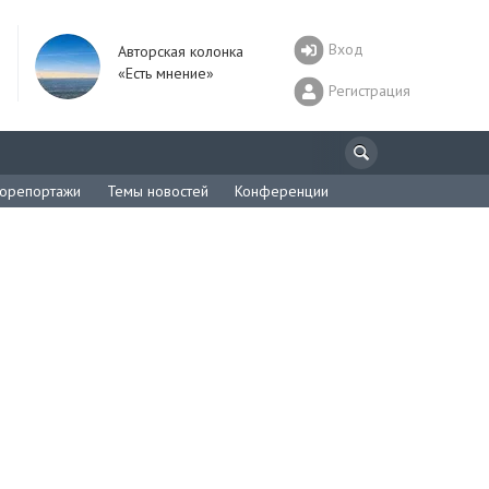
Вход
Авторская колонка
«Есть мнение»
Регистрация
орепортажи
Темы новостей
Конференции