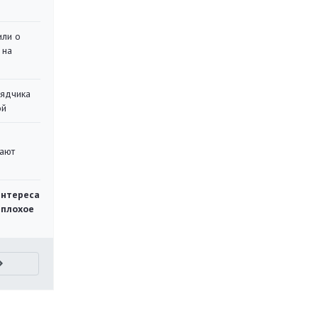
или о
 на
рядчика
ой
вают
интереса
 плохое