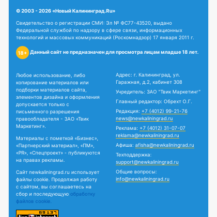
© 2003 - 2026 «Новый Калининград.Ru»
Свидетельство о регистрации СМИ: Эл № ФС77-43520, выдано
Федеральной службой по надзору в сфере связи, информационных
технологий и массовых коммуникаций (Роскомнадзор) 17 января 2011 г.
Данный сайт не предназначен для просмотра лицам младше 18 лет.
18+
Адрес: г. Калининград, ул.
Любое использование, либо
Гаражная, д.2, кабинет 308
копирование материалов или
подборки материалов сайта,
Учредитель: ЗАО "Твик Маркетинг"
элементов дизайна и оформления
Главный редактор: Обрехт О.Г.
допускается только с
Редакция:
+7 (4012) 99-21-76
письменного разрешения
news@newkaliningrad.ru
правообладателя - ЗАО «Твик
Маркетинг».
Реклама:
+7 (4012) 31-07-07
reklama@newkaliningrad.ru
Материалы с пометкой «Бизнес»,
Афиша:
afisha@newkaliningrad.ru
«Партнерский материал», «ПМ»,
«PR», «Спецпроект» - публикуются
Техподдержка:
на правах рекламы.
support@newkaliningrad.ru
Общие вопросы:
Сайт newkaliningrad.ru использует
info@newkaliningrad.ru
файлы cookie. Продолжая работу
с сайтом, вы соглашаетесь на
сбор и последующую
обработку
файлов cookie.