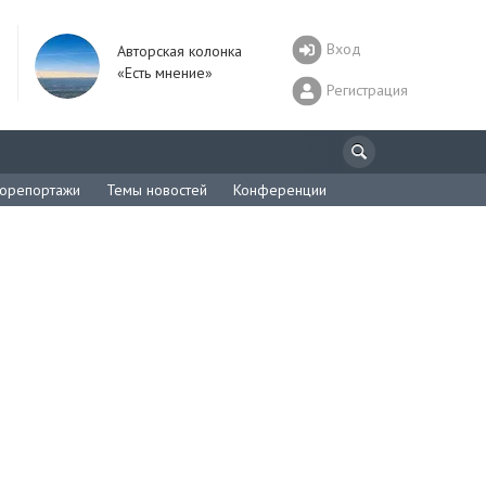
Вход
Авторская колонка
«Есть мнение»
Регистрация
орепортажи
Темы новостей
Конференции