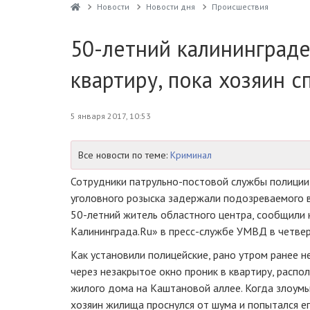
Новости
Новости дня
Проиcшествия
50-летний калининграде
квартиру, пока хозяин с
5 января 2017, 10:53
Все новости по теме:
Криминал
Сотрудники
патрульно-постовой
службы полиции
уголовного розыска задержали подозреваемого в
50-летний
житель областного центра, сообщили
Калининграда.Ru» в
пресс-службе
УМВД в четвер
Как установили полицейские, рано утром ранее 
через незакрытое окно проник в квартиру, расп
жилого дома на Каштановой аллее. Когда злоум
хозяин жилища проснулся от шума и попытался ег