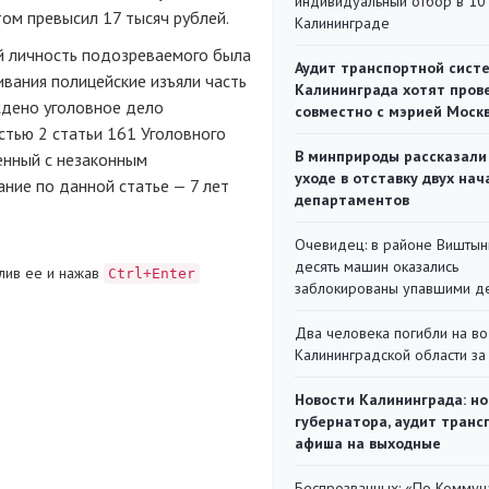
индивидуальный отбор в 10 
том превысил 17 тысяч рублей.
Калининграде
 личность подозреваемого была
Аудит транспортной сист
ивания полицейские изъяли часть
Калининграда хотят пров
ждено уголовное дело
совместно с мэрией Моск
стью 2 статьи 161 Уголовного
В минприроды рассказали
енный с незаконным
уходе в отставку двух на
ние по данной статье — 7 лет
департаментов
Очевидец: в районе Виштын
десять машин оказались
лив ее и нажав
Ctrl+Enter
заблокированы упавшими д
Два человека погибли на во
Калининградской области за
Новости Калининграда: но
губернатора, аудит транс
афиша на выходные
Беспрозванных: «По Коммун