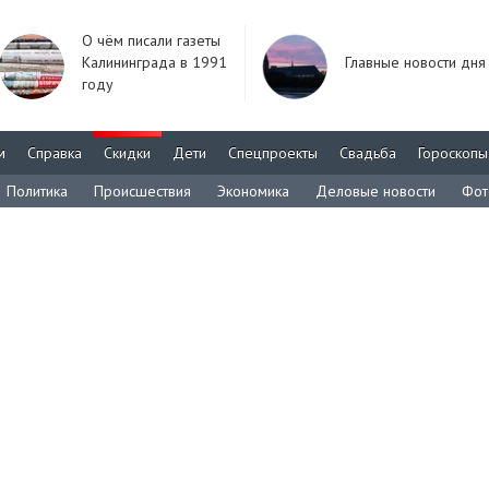
О чём писали газеты
Калининграда в 1991
Главные новости дня
году
м
Справка
Скидки
Дети
Спецпроекты
Свадьба
Гороскопы
Политика
Происшествия
Экономика
Деловые новости
Фот