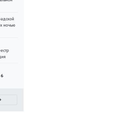
радской
их ночью
еестр
дия
 6