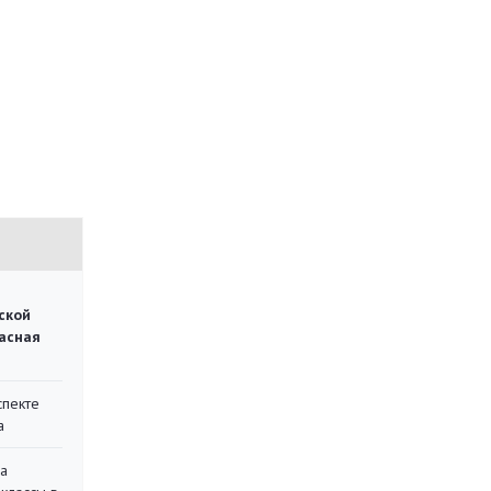
ской
асная
спекте
а
на