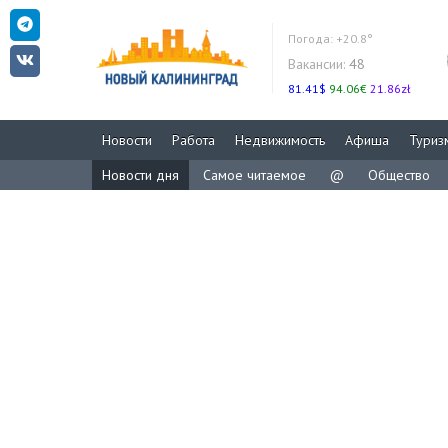
Погода:
+20.8°
Вакансии:
48
81.41$
94.06€
21.86zł
Новости
Работа
Недвижимость
Афиша
Туриз
Новости дня
Самое читаемое
@
Общество