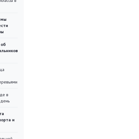
классы в
емы
ести
вы
 об
чальников
ца
еревьями
де в
 день
га
порта и
альной