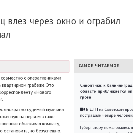
ц влез через окно и ограбил
пал
САМОЕ ЧИТАЕМОЕ:
 совместно с оперативниками
 квартирном грабеже. Это
Синоптики: к Калининград
области приближается оп
 корреспонденту «Нового
гроза
г.
неоднократно судимый мужчина
В ДТП на Советском про
пострадали четыре человек
оложенную на первом этаже
ышленник обыскивал комнату,
Губернатору пожаловались 
о остановить, но безуспешно.