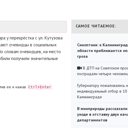
САМОЕ ЧИТАЕМОЕ:
а у перекрёстка с ул. Кутузова
щают очевидцы в социальных
Синоптики: к Калининград
области приближается оп
По словам очевидцев, на место
гроза
били получили значительные
В ДТП на Советском про
пострадали четыре человек
Губернатору пожаловались 
лив ее и нажав
Ctrl+Enter
индивидуальный отбор в 10 
Калининграде
В минприроды рассказали
уходе в отставку двух на
департаментов