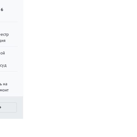
 6
еестр
дия
ной
 суд
ь на
монт