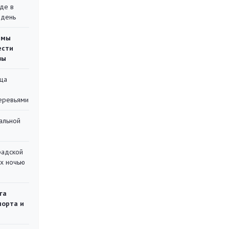
де в
 день
емы
ести
вы
ца
еревьями
альной
радской
их ночью
га
порта и