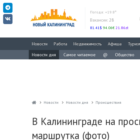
Погода:
+19.8°
Вакансии:
28
81.41$
94.06€
21.86zł
Новости
Работа
Недвижимость
Афиша
Туриз
Новости дня
Самое читаемое
@
Общество
Новости
Новости дня
Проиcшествия
В Калининграде на прос
маршрутка (фото)