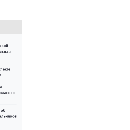
ской
асная
спекте
а
на
классы в
 об
чальников