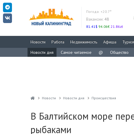
Погода:
+20.7°
Вакансии:
48
81.41$
94.06€
21.86zł
Новости
Работа
Недвижимость
Афиша
Туриз
Новости дня
Самое читаемое
@
Общество
Новости
Новости дня
Проиcшествия
В Балтийском море пере
рыбаками