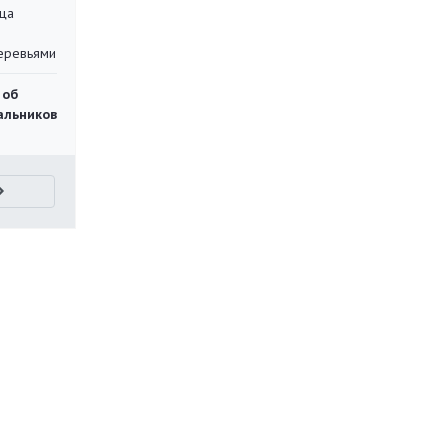
ца
еревьями
 об
чальников