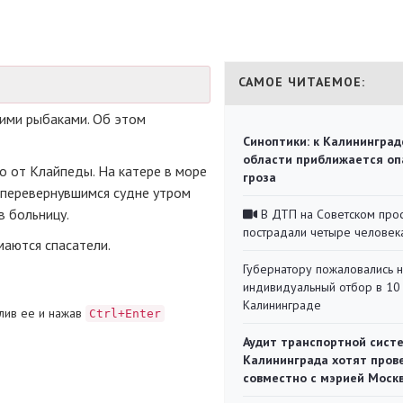
САМОЕ ЧИТАЕМОЕ:
кими рыбаками. Об этом
Синоптики: к Калининград
области приближается оп
 от Клайпеды. На катере в море
гроза
 перевернувшимся судне утром
в больницу.
В ДТП на Советском про
пострадали четыре человек
маются спасатели.
Губернатору пожаловались 
индивидуальный отбор в 10 
Калининграде
лив ее и нажав
Ctrl+Enter
Аудит транспортной сист
Калининграда хотят пров
совместно с мэрией Моск