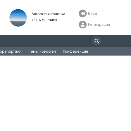
Вход
Авторская колонка
«Есть мнение»
Регистрация
орепортажи
Темы новостей
Конференции