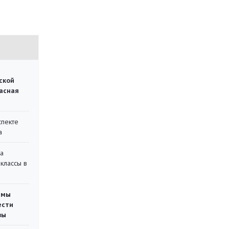
ской
асная
спекте
а
на
классы в
емы
ести
вы