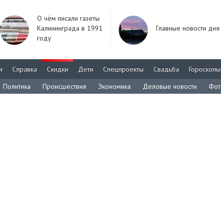
О чём писали газеты
Калининграда в 1991
Главные новости дня
году
м
Справка
Скидки
Дети
Спецпроекты
Свадьба
Гороскопы
Политика
Происшествия
Экономика
Деловые новости
Фот