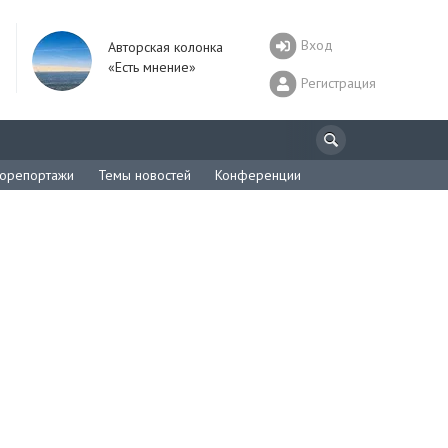
Вход
Авторская колонка
«Есть мнение»
Регистрация
орепортажи
Темы новостей
Конференции