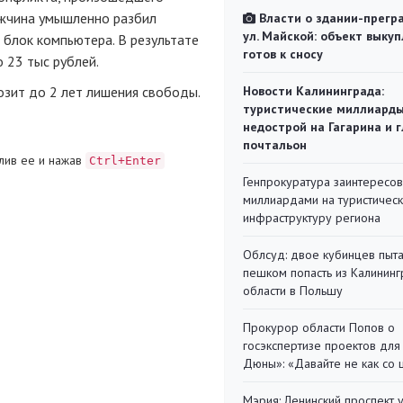
чина умышленно разбил
Власти о здании-прегр
ул. Майской: объект выкуп
блок компьютера. В результате
готов к сносу
 23 тыс рублей.
озит до 2 лет лишения свободы.
Новости Калининграда:
туристические миллиарды
недострой на Гагарина и 
почтальон
лив ее и нажав
Ctrl+Enter
Генпрокуратура заинтересов
миллиардами на туристичес
инфраструктуру региона
Облсуд: двое кубинцев пыта
пешком попасть из Калинин
области в Польшу
Прокурор области Попов о
госэкспертизе проектов для
Дюны»: «Давайте не как со
Мэрия: Ленинский проспект 