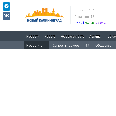
Погода:
+18°
Вакансии:
38
82.17$
94.84€
22.01zł
Новости
Работа
Недвижимость
Афиша
Туриз
Новости дня
Самое читаемое
@
Общество