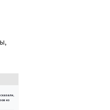
ы,
сказали,
ров из