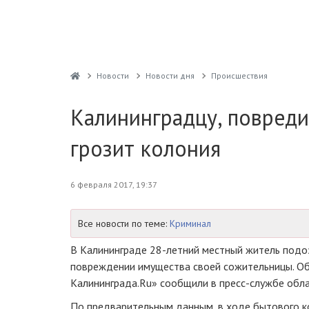
Новости
Новости дня
Проиcшествия
Калининградцу, повред
грозит колония
6 февраля 2017, 19:37
Все новости по теме:
Криминал
В Калининграде
28-летний
местный житель подо
повреждении имущества своей сожительницы. О
Калининграда.Ru» сообщили в
пресс-службе
обла
По предварительным данным, в ходе бытового 