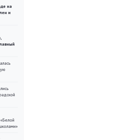
аде на
лен и
,
главный
алась
кую
лись
градской
 «Белой
 школами»
у