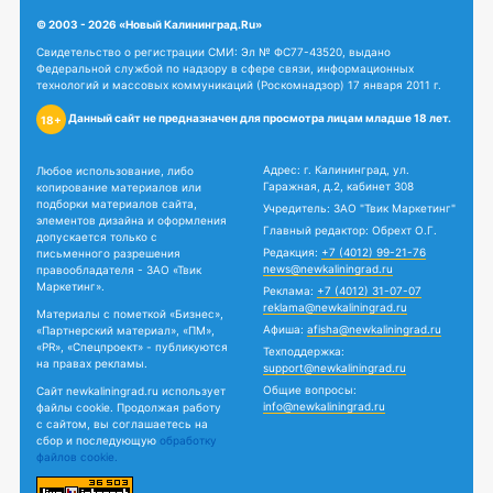
© 2003 - 2026 «Новый Калининград.Ru»
Свидетельство о регистрации СМИ: Эл № ФС77-43520, выдано
Федеральной службой по надзору в сфере связи, информационных
технологий и массовых коммуникаций (Роскомнадзор) 17 января 2011 г.
Данный сайт не предназначен для просмотра лицам младше 18 лет.
18+
Адрес: г. Калининград, ул.
Любое использование, либо
Гаражная, д.2, кабинет 308
копирование материалов или
подборки материалов сайта,
Учредитель: ЗАО "Твик Маркетинг"
элементов дизайна и оформления
Главный редактор: Обрехт О.Г.
допускается только с
Редакция:
+7 (4012) 99-21-76
письменного разрешения
news@newkaliningrad.ru
правообладателя - ЗАО «Твик
Маркетинг».
Реклама:
+7 (4012) 31-07-07
reklama@newkaliningrad.ru
Материалы с пометкой «Бизнес»,
Афиша:
afisha@newkaliningrad.ru
«Партнерский материал», «ПМ»,
«PR», «Спецпроект» - публикуются
Техподдержка:
на правах рекламы.
support@newkaliningrad.ru
Общие вопросы:
Сайт newkaliningrad.ru использует
info@newkaliningrad.ru
файлы cookie. Продолжая работу
с сайтом, вы соглашаетесь на
сбор и последующую
обработку
файлов cookie.