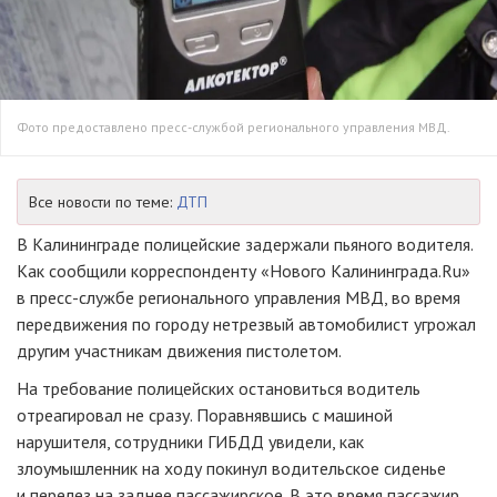
Фото предоставлено пресс-службой регионального управления МВД.
Все новости по теме:
ДТП
В Калининграде полицейские задержали пьяного водителя.
Как сообщили корреспонденту «Нового Калининграда.Ru»
в
пресс-службе
регионального управления МВД, во время
передвижения по городу нетрезвый автомобилист угрожал
другим участникам движения пистолетом.
На требование полицейских остановиться водитель
отреагировал не сразу. Поравнявшись с машиной
нарушителя, сотрудники ГИБДД увидели, как
злоумышленник на ходу покинул водительское сиденье
и перелез на заднее пассажирское. В это время пассажир,